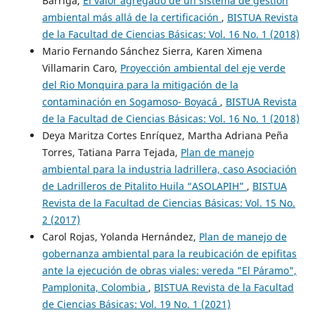
Barriga,
El valor agregado de un sistema de gestión
ambiental más allá de la certificación
,
BISTUA Revista
de la Facultad de Ciencias Básicas: Vol. 16 No. 1 (2018)
Mario Fernando Sánchez Sierra, Karen Ximena
Villamarin Caro,
Proyección ambiental del eje verde
del Rio Monquira para la mitigación de la
contaminación en Sogamoso- Boyacá
,
BISTUA Revista
de la Facultad de Ciencias Básicas: Vol. 16 No. 1 (2018)
Deya Maritza Cortes Enríquez, Martha Adriana Peña
Torres, Tatiana Parra Tejada,
Plan de manejo
ambiental para la industria ladrillera, caso Asociación
de Ladrilleros de Pitalito Huila “ASOLAPIH”
,
BISTUA
Revista de la Facultad de Ciencias Básicas: Vol. 15 No.
2 (2017)
Carol Rojas, Yolanda Hernández,
Plan de manejo de
gobernanza ambiental para la reubicación de epifitas
ante la ejecución de obras viales: vereda "El P´aramo",
Pamplonita, Colombia
,
BISTUA Revista de la Facultad
de Ciencias Básicas: Vol. 19 No. 1 (2021)