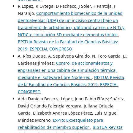
R Lopez, R Ortega, D Pacheco, J Soler, F Pantoja, F
Naranjo,
Comportamiento biomecánico de la unidad
dentoalveolar (UDA) de un incisivo central bajo un
tratamiento de ortodóntico, utilizando arcos de NiTi y
NiTiCu: simulación 3D mediante elementos finitos
,
BISTUA Revista de la Facultad de Ciencias Básicas:
2019: ESPECIAL CONGRESO
A. Ríos Duque, A. Sepúlveda Giraldo, N. Toro García, J.I
Cárdenas Jiménez,
Control de accionamientos y
engranajes en una cabina de simulación térmica,
mediante el software libre Node-red
,
BISTUA Revista
de la Facultad de Ciencias Básicas: 2019: ESPECIAL
CONGRESO
Aída Daniela Becerra López, Juan Pablo Flórez Suárez,
David Orlando Palencia Vergara, Juliana Orjuela
García, Elizabeth Andrea López Pérez, Luis Miguel
Méndez Moreno,
ExPro: Exoesqueleto para
rehabilitación de miembro superior
,
BISTUA Revista