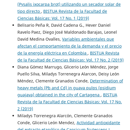
(Pysalis ixocarpa brot) utilizando un secador solar de
tipo directo
,
BISTUA Revista de la Facultad de
Ciencias Básicas: Vol. 17 No. 1 (2019)
Belisario Peña R, David Cadena G., Hever Daniel
Ravelo Paez, Diego José Maldonado Barajas, Leonel
David Medina Ovalles,
Variables ambientales que
afectan el comportamiento de la demanda y el precio
de la energía eléctrica en Colombia
,
BISTUA Revista
de la Facultad de Ciencias Básicas: Vol. 17 No. 2 (2019)
Diana Gómez Marrugo, Glicerio León Méndez, Jorge
Puello Silva, Miladys Torrenegra Alarcon, Deisy León
Méndez, Clemente Granados Conde,
Determination of
heavy metals (Pb and Cd) in guava pulps (psidium
guajava) obtained in the city of Cartagena
,
BISTUA
Revista de la Facultad de Ciencias Básicas: Vol. 17 No.
2 (2019)
Miladys Torrenegra Alarcón, Clemente Granados
Conde, Glicerio León Mendez,
Actividad antioxidante
del extracto etanólico de Capsicum frutescens L.
,