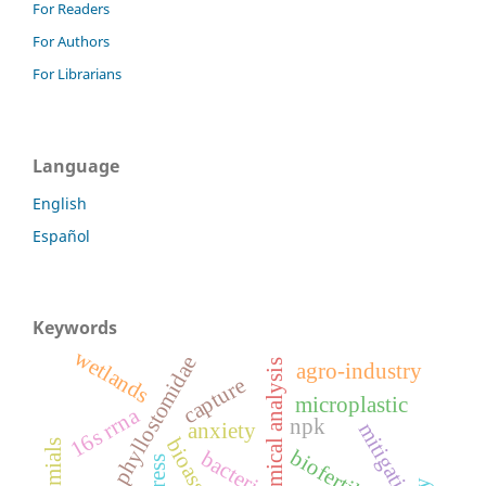
For Readers
For Authors
For Librarians
Language
English
Español
Keywords
wetlands
phyllostomidae
chemical analysis
agro-industry
capture
microplastic
16s rrna
npk
anxiety
mitigation
bioassay
biofertilizers
bacteria
stress