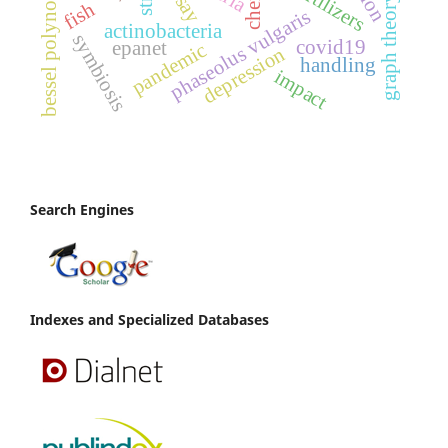
bessel polynomials
graph theory
fish
phaseolus vulgaris
actinobacteria
symbiosis
covid19
epanet
pandemic
depression
handling
impact
Search Engines
Indexes and Specialized Databases