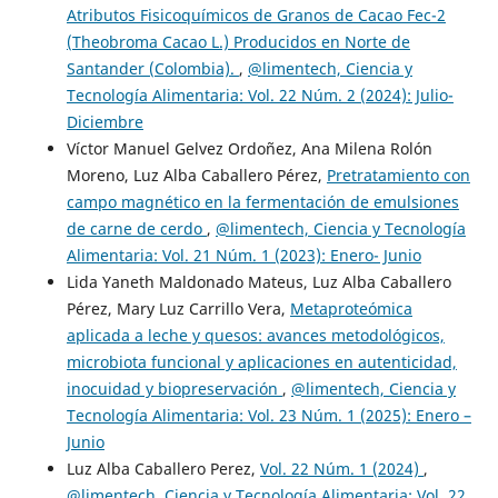
Atributos Fisicoquímicos de Granos de Cacao Fec-2
(Theobroma Cacao L.) Producidos en Norte de
Santander (Colombia).
,
@limentech, Ciencia y
Tecnología Alimentaria: Vol. 22 Núm. 2 (2024): Julio-
Diciembre
Víctor Manuel Gelvez Ordoñez, Ana Milena Rolón
Moreno, Luz Alba Caballero Pérez,
Pretratamiento con
campo magnético en la fermentación de emulsiones
de carne de cerdo
,
@limentech, Ciencia y Tecnología
Alimentaria: Vol. 21 Núm. 1 (2023): Enero- Junio
Lida Yaneth Maldonado Mateus, Luz Alba Caballero
Pérez, Mary Luz Carrillo Vera,
Metaproteómica
aplicada a leche y quesos: avances metodológicos,
microbiota funcional y aplicaciones en autenticidad,
inocuidad y biopreservación
,
@limentech, Ciencia y
Tecnología Alimentaria: Vol. 23 Núm. 1 (2025): Enero –
Junio
Luz Alba Caballero Perez,
Vol. 22 Núm. 1 (2024)
,
@limentech, Ciencia y Tecnología Alimentaria: Vol. 22