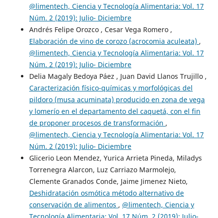
@limentech, Ciencia y Tecnología Alimentaria: Vol. 17
Núm. 2 (2019): Julio- Diciembre
Andrés Felipe Orozco , Cesar Vega Romero ,
Elaboración de vino de corozo (acrocomia aculeata)
,
@limentech, Ciencia y Tecnología Alimentaria: Vol. 17
Núm. 2 (2019): Julio- Diciembre
Delia Magaly Bedoya Páez , Juan David Llanos Trujillo ,
Caracterización físico-químicas y morfológicas del
pildoro (musa acuminata) producido en zona de vega
y lomerío en el departamento del caquetá, con el fin
de proponer procesos de transformación
,
@limentech, Ciencia y Tecnología Alimentaria: Vol. 17
Núm. 2 (2019): Julio- Diciembre
Glicerio Leon Mendez, Yurica Arrieta Pineda, Miladys
Torrenegra Alarcon, Luz Carriazo Marmolejo,
Clemente Granados Conde, Jaime Jimenez Nieto,
Deshidratación osmótica método alternativo de
conservación de alimentos
,
@limentech, Ciencia y
Tecnología Alimentaria: Vol. 17 Núm. 2 (2019): Julio-