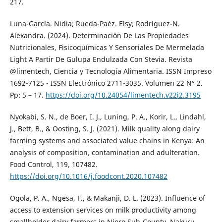
217.
Luna-García. Nidia; Rueda-Paéz. Elsy; Rodríguez-N.
Alexandra. (2024). Determinación De Las Propiedades
Nutricionales, Fisicoquímicas Y Sensoriales De Mermelada
Light A Partir De Gulupa Endulzada Con Stevia. Revista
@limentech, Ciencia y Tecnología Alimentaria. ISSN Impreso
1692-7125 - ISSN Electrónico 2711-3035. Volumen 22 N° 2.
Pp: 5 – 17.
https://doi.org/10.24054/limentech.v22i2.3195
Nyokabi, S. N., de Boer, I. J., Luning, P. A., Korir, L., Lindahl,
J., Bett, B., & Oosting, S. J. (2021). Milk quality along dairy
farming systems and associated value chains in Kenya: An
analysis of composition, contamination and adulteration.
Food Control, 119, 107482.
https://doi.org/10.1016/j.foodcont.2020.107482
Ogola, P. A., Ngesa, F., & Makanji, D. L. (2023). Influence of
access to extension services on milk productivity among
smallholder dairy farmers in Njoro Sub-County, Nakuru