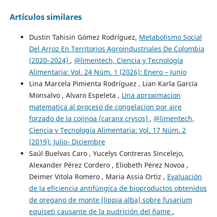
Artículos similares
Dustin Tahisin Gómez Rodríguez,
Metabolismo Social
Del Arroz En Territorios Agroindustriales De Colombia
(2020–2024)
,
@limentech, Ciencia y Tecnología
Alimentaria: Vol. 24 Núm. 1 (2026): Enero – Junio
Lina Marcela Pimienta Rodríguez , Lian Karla García
Monsalvo , Alvaro Espeleta ,
Una aproximacion
matematica al proceso de congelacion por aire
forzado de la cojinoa (caranx crysos)
,
@limentech,
Ciencia y Tecnología Alimentaria: Vol. 17 Núm. 2
(2019): Julio- Diciembre
Saúl Buelvas Caro , Yucelys Contreras Sincelejo,
Alexander Pérez Cordero , Eliobeth Pérez Novoa ,
Deimer Vitola Romero , Maria Assia Ortiz ,
Evaluación
de la eficiencia antifúngica de bioproductos obtenidos
de oregano de monte (lippia alba) sobre fusarium
equiseti causante de la pudrición del ñame
,