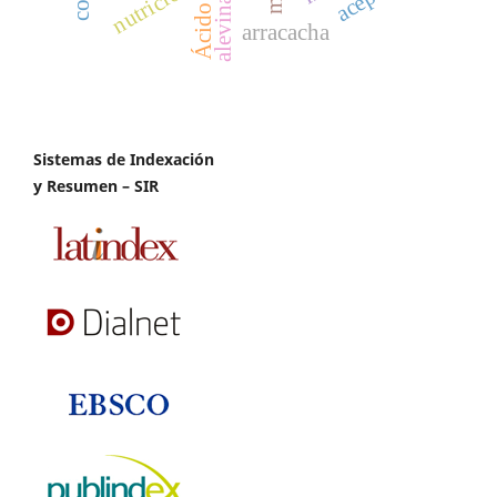
nutrición
alevinaje
Ácido
arracacha
Sistemas de Indexación
y Resumen – SIR