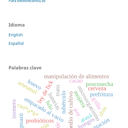
Para bibliotecarios/as
Idioma
English
Español
Palabras clave
manipulación de alimentos
cacao
huevo
ley de fick
artesanal
poscosecha
trans
microorganismo
cerveza
mojarra
tubérculo
medio de cultivo
prefritura
baterias
empacado al vacio
grillo
isomero
lulo
ciel*a*b*
clon
aire
arazá
copoazú
hongos
aceptación
probióticos