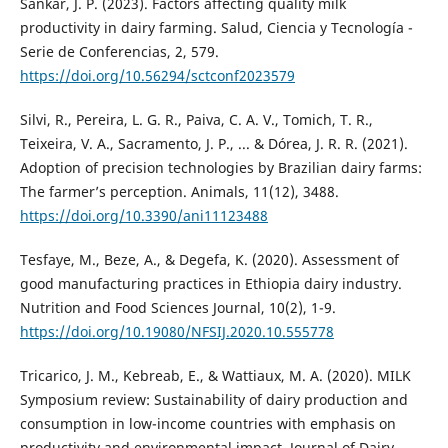
Sankar, J. P. (2023). Factors affecting quality milk
productivity in dairy farming. Salud, Ciencia y Tecnología -
Serie de Conferencias, 2, 579.
https://doi.org/10.56294/sctconf2023579
Silvi, R., Pereira, L. G. R., Paiva, C. A. V., Tomich, T. R.,
Teixeira, V. A., Sacramento, J. P., ... & Dórea, J. R. R. (2021).
Adoption of precision technologies by Brazilian dairy farms:
The farmer’s perception. Animals, 11(12), 3488.
https://doi.org/10.3390/ani11123488
Tesfaye, M., Beze, A., & Degefa, K. (2020). Assessment of
good manufacturing practices in Ethiopia dairy industry.
Nutrition and Food Sciences Journal, 10(2), 1-9.
https://doi.org/10.19080/NFSIJ.2020.10.555778
Tricarico, J. M., Kebreab, E., & Wattiaux, M. A. (2020). MILK
Symposium review: Sustainability of dairy production and
consumption in low-income countries with emphasis on
productivity and environmental impact. Journal of Dairy