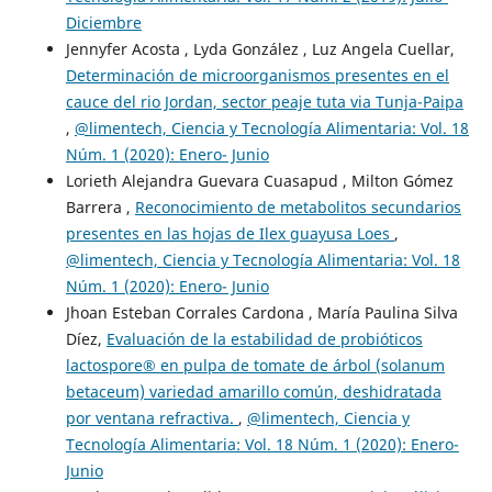
Diciembre
Jennyfer Acosta , Lyda González , Luz Angela Cuellar,
Determinación de microorganismos presentes en el
cauce del rio Jordan, sector peaje tuta via Tunja-Paipa
,
@limentech, Ciencia y Tecnología Alimentaria: Vol. 18
Núm. 1 (2020): Enero- Junio
Lorieth Alejandra Guevara Cuasapud , Milton Gómez
Barrera ,
Reconocimiento de metabolitos secundarios
presentes en las hojas de Ilex guayusa Loes
,
@limentech, Ciencia y Tecnología Alimentaria: Vol. 18
Núm. 1 (2020): Enero- Junio
Jhoan Esteban Corrales Cardona , María Paulina Silva
Díez,
Evaluación de la estabilidad de probióticos
lactospore® en pulpa de tomate de árbol (solanum
betaceum) variedad amarillo común, deshidratada
por ventana refractiva.
,
@limentech, Ciencia y
Tecnología Alimentaria: Vol. 18 Núm. 1 (2020): Enero-
Junio