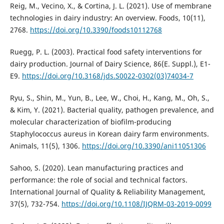
Reig, M., Vecino, X., & Cortina, J. L. (2021). Use of membrane
technologies in dairy industry: An overview. Foods, 10(11),
2768.
https://doi.org/10.3390/foods10112768
Ruegg, P. L. (2003). Practical food safety interventions for
dairy production. Journal of Dairy Science, 86(E. Suppl.), E1-
E9.
https://doi.org/10.3168/jds.S0022-0302(03)74034-7
Ryu, S., Shin, M., Yun, B., Lee, W., Choi, H., Kang, M., Oh, S.,
& Kim, Y. (2021). Bacterial quality, pathogen prevalence, and
molecular characterization of biofilm-producing
Staphylococcus aureus in Korean dairy farm environments.
Animals, 11(5), 1306.
https://doi.org/10.3390/ani11051306
Sahoo, S. (2020). Lean manufacturing practices and
performance: the role of social and technical factors.
International Journal of Quality & Reliability Management,
37(5), 732-754.
https://doi.org/10.1108/IJQRM-03-2019-0099