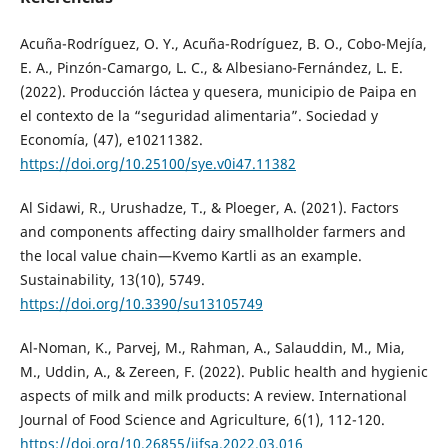
Acuña-Rodríguez, O. Y., Acuña-Rodríguez, B. O., Cobo-Mejía,
E. A., Pinzón-Camargo, L. C., & Albesiano-Fernández, L. E.
(2022). Producción láctea y quesera, municipio de Paipa en
el contexto de la “seguridad alimentaria”. Sociedad y
Economía, (47), e10211382.
https://doi.org/10.25100/sye.v0i47.11382
Al Sidawi, R., Urushadze, T., & Ploeger, A. (2021). Factors
and components affecting dairy smallholder farmers and
the local value chain—Kvemo Kartli as an example.
Sustainability, 13(10), 5749.
https://doi.org/10.3390/su13105749
Al-Noman, K., Parvej, M., Rahman, A., Salauddin, M., Mia,
M., Uddin, A., & Zereen, F. (2022). Public health and hygienic
aspects of milk and milk products: A review. International
Journal of Food Science and Agriculture, 6(1), 112-120.
https://doi.org/10.26855/ijfsa.2022.03.016