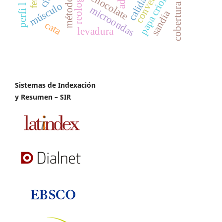
conversión
papa criolla
reología
calidad
chocolate
músculo
cobertura
microondas
sandia
cata
levadura
Sistemas de Indexación
y Resumen – SIR