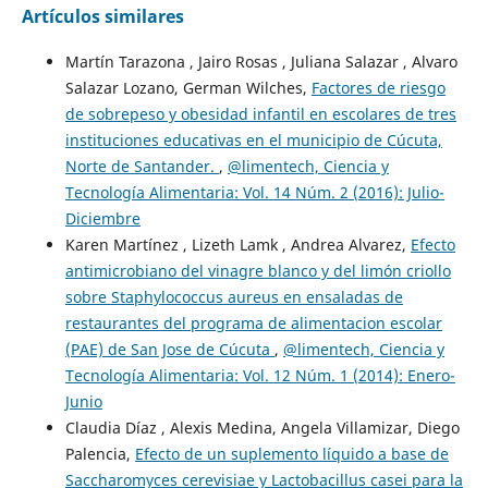
Artículos similares
Martín Tarazona , Jairo Rosas , Juliana Salazar , Alvaro
Salazar Lozano, German Wilches,
Factores de riesgo
de sobrepeso y obesidad infantil en escolares de tres
instituciones educativas en el municipio de Cúcuta,
Norte de Santander.
,
@limentech, Ciencia y
Tecnología Alimentaria: Vol. 14 Núm. 2 (2016): Julio-
Diciembre
Karen Martínez , Lizeth Lamk , Andrea Alvarez,
Efecto
antimicrobiano del vinagre blanco y del limón criollo
sobre Staphylococcus aureus en ensaladas de
restaurantes del programa de alimentacion escolar
(PAE) de San Jose de Cúcuta
,
@limentech, Ciencia y
Tecnología Alimentaria: Vol. 12 Núm. 1 (2014): Enero-
Junio
Claudia Díaz , Alexis Medina, Angela Villamizar, Diego
Palencia,
Efecto de un suplemento líquido a base de
Saccharomyces cerevisiae y Lactobacillus casei para la