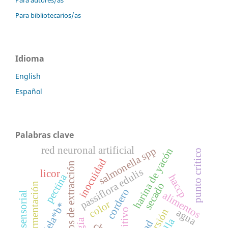
Para bibliotecarios/as
Idioma
English
Español
Palabras clave
red neuronal artificial
salmonella spp
harina de yacón
punto crítico
inocuidad
métodos de extracción
passiflora edulis
licor
pectina
haccp
secado
fermentación
cordero
alimentos
perfi l sensorial
color
ciela*b*
aditivo
agua