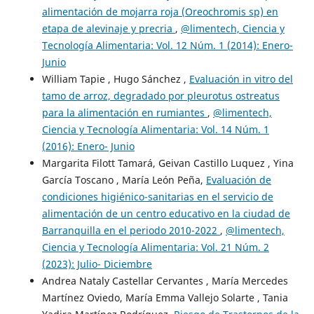
alimentación de mojarra roja (Oreochromis sp) en
etapa de alevinaje y precria
,
@limentech, Ciencia y
Tecnología Alimentaria: Vol. 12 Núm. 1 (2014): Enero-
Junio
William Tapie , Hugo Sánchez ,
Evaluación in vitro del
tamo de arroz, degradado por pleurotus ostreatus
para la alimentación en rumiantes
,
@limentech,
Ciencia y Tecnología Alimentaria: Vol. 14 Núm. 1
(2016): Enero- Junio
Margarita Filott Tamará, Geivan Castillo Luquez , Yina
García Toscano , María León Peña,
Evaluación de
condiciones higiénico-sanitarias en el servicio de
alimentación de un centro educativo en la ciudad de
Barranquilla en el periodo 2010-2022
,
@limentech,
Ciencia y Tecnología Alimentaria: Vol. 21 Núm. 2
(2023): Julio- Diciembre
Andrea Nataly Castellar Cervantes , María Mercedes
Martínez Oviedo, María Emma Vallejo Solarte , Tania