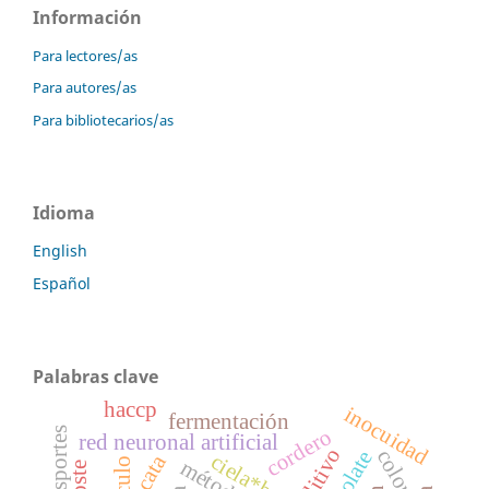
Información
Para lectores/as
Para autores/as
Para bibliotecarios/as
Idioma
English
Español
Palabras clave
haccp
inocuidad
fermentación
cordero
red neuronal artificial
aditivo
color
ciela*b*
cata