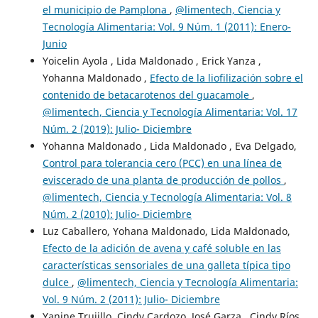
el municipio de Pamplona
,
@limentech, Ciencia y
Tecnología Alimentaria: Vol. 9 Núm. 1 (2011): Enero-
Junio
Yoicelin Ayola , Lida Maldonado , Erick Yanza ,
Yohanna Maldonado ,
Efecto de la liofilización sobre el
contenido de betacarotenos del guacamole
,
@limentech, Ciencia y Tecnología Alimentaria: Vol. 17
Núm. 2 (2019): Julio- Diciembre
Yohanna Maldonado , Lida Maldonado , Eva Delgado,
Control para tolerancia cero (PCC) en una línea de
eviscerado de una planta de producción de pollos
,
@limentech, Ciencia y Tecnología Alimentaria: Vol. 8
Núm. 2 (2010): Julio- Diciembre
Luz Caballero, Yohana Maldonado, Lida Maldonado,
Efecto de la adición de avena y café soluble en las
características sensoriales de una galleta típica tipo
dulce
,
@limentech, Ciencia y Tecnología Alimentaria:
Vol. 9 Núm. 2 (2011): Julio- Diciembre
Yanine Trujillo, Cindy Cardozo, José Garza , Cindy Ríos