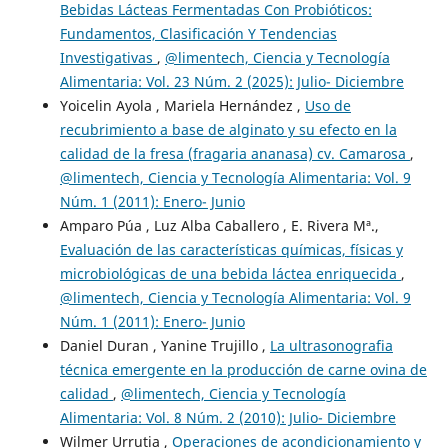
Bebidas Lácteas Fermentadas Con Probióticos:
Fundamentos, Clasificación Y Tendencias
Investigativas
,
@limentech, Ciencia y Tecnología
Alimentaria: Vol. 23 Núm. 2 (2025): Julio- Diciembre
Yoicelin Ayola , Mariela Hernández ,
Uso de
recubrimiento a base de alginato y su efecto en la
calidad de la fresa (fragaria ananasa) cv. Camarosa
,
@limentech, Ciencia y Tecnología Alimentaria: Vol. 9
Núm. 1 (2011): Enero- Junio
Amparo Púa , Luz Alba Caballero , E. Rivera Mª.,
Evaluación de las características químicas, físicas y
microbiológicas de una bebida láctea enriquecida
,
@limentech, Ciencia y Tecnología Alimentaria: Vol. 9
Núm. 1 (2011): Enero- Junio
Daniel Duran , Yanine Trujillo ,
La ultrasonografia
técnica emergente en la producción de carne ovina de
calidad
,
@limentech, Ciencia y Tecnología
Alimentaria: Vol. 8 Núm. 2 (2010): Julio- Diciembre
Wilmer Urrutia ,
Operaciones de acondicionamiento y