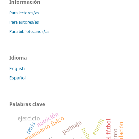
Información
Para lectores/as
Para autores/as
Para bibliotecarios/as
Idioma
English
Español
Palabras clave
nutrición
entrenamiento físico
ejercicio
eurofit
patinaje
tenis