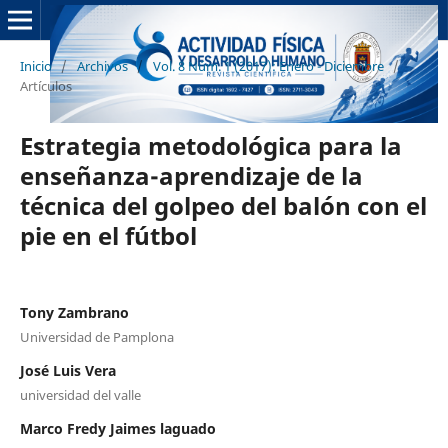
Inicio
/
Archivos
/
Vol. 8 Núm. 1 (2017): Enero - Diciembre
/
Artículos
Estrategia metodológica para la
enseñanza-aprendizaje de la
técnica del golpeo del balón con el
pie en el fútbol
Tony Zambrano
Universidad de Pamplona
José Luis Vera
universidad del valle
Marco Fredy Jaimes laguado