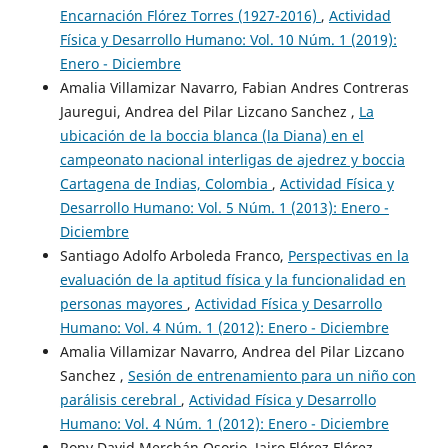
Encarnación Flórez Torres (1927-2016)
,
Actividad
Física y Desarrollo Humano: Vol. 10 Núm. 1 (2019):
Enero - Diciembre
Amalia Villamizar Navarro, Fabian Andres Contreras
Jauregui, Andrea del Pilar Lizcano Sanchez ,
La
ubicación de la boccia blanca (la Diana) en el
campeonato nacional interligas de ajedrez y boccia
Cartagena de Indias, Colombia
,
Actividad Física y
Desarrollo Humano: Vol. 5 Núm. 1 (2013): Enero -
Diciembre
Santiago Adolfo Arboleda Franco,
Perspectivas en la
evaluación de la aptitud física y la funcionalidad en
personas mayores
,
Actividad Física y Desarrollo
Humano: Vol. 4 Núm. 1 (2012): Enero - Diciembre
Amalia Villamizar Navarro, Andrea del Pilar Lizcano
Sanchez ,
Sesión de entrenamiento para un niño con
parálisis cerebral
,
Actividad Física y Desarrollo
Humano: Vol. 4 Núm. 1 (2012): Enero - Diciembre
Rony David Merchán Osorio, Jairo Flórez Flórez,