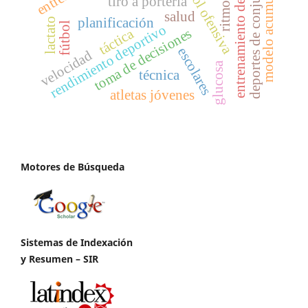
entrenamiento del fútbol
modelo acumulación
futbol ofensiva
deportes de conjunto
tiro a portería
ritmo
salud
planificación
lactato
fútbol
rendimiento deportivo
toma de decisiones
táctica
escolares
velocidad
glucosa
técnica
atletas jóvenes
Motores de Búsqueda
Sistemas de Indexación
y Resumen – SIR