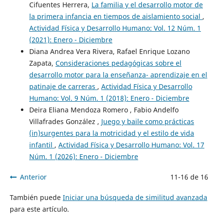
Cifuentes Herrera,
La familia y el desarrollo motor de
la primera infancia en tiempos de aislamiento social
,
Actividad Física y Desarrollo Humano: Vol. 12 Núm. 1
(2021): Enero - Diciembre
Diana Andrea Vera Rivera, Rafael Enrique Lozano
Zapata,
Consideraciones pedagógicas sobre el
desarrollo motor para la enseñanza- aprendizaje en el
patinaje de carreras
,
Actividad Física y Desarrollo
Humano: Vol. 9 Núm. 1 (2018): Enero - Diciembre
Deira Eliana Mendoza Romero , Fabio Andelfo
Villafrades González ,
Juego y baile como prácticas
(in)surgentes para la motricidad y el estilo de vida
infantil
,
Actividad Física y Desarrollo Humano: Vol. 17
Núm. 1 (2026): Enero - Diciembre
Anterior
11-16 de 16
También puede
Iniciar una búsqueda de similitud avanzada
para este artículo.