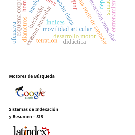
pamplona norte de santader
somatotipo
educación física
esquema corporal
entrenamiento
retracción muscular
muslo
judo
iniciación
examen muscular
diametros
Índices
ofensiva
movilidad articular
desarrollo motor
tetratlon
didáctica
Motores de Búsqueda
Sistemas de Indexación
y Resumen – SIR