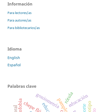
Información
Para lectores/as
Para autores/as
Para bibliotecarios/as
Idioma
English
Español
Palabras clave
rótula
goniometría
educación
homofobia
chepe flórez
deporte