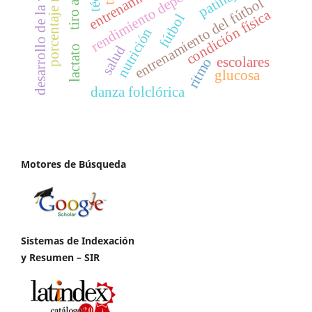
desarrollo de la velocidad
porcentaje muscular
rendimiento deportivo
patinaje
entrenamiento del fútbol
condición física
fútbol
nutrición
salud
lactato
escolares
ritmo
glucosa
danza folclórica
Motores de Búsqueda
Sistemas de Indexación
y Resumen – SIR