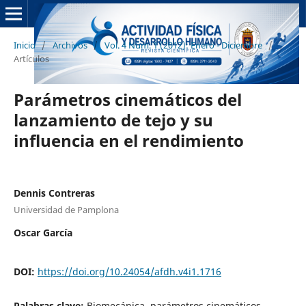
Inicio
/
Archivos
/
Vol. 4 Núm. 1 (2012): Enero - Diciembre
/
Artículos
Parámetros cinemáticos del
lanzamiento de tejo y su
influencia en el rendimiento
Dennis Contreras
Universidad de Pamplona
Oscar García
DOI:
https://doi.org/10.24054/afdh.v4i1.1716
Palabras clave:
Biomecánica, parámetros cinemáticos,