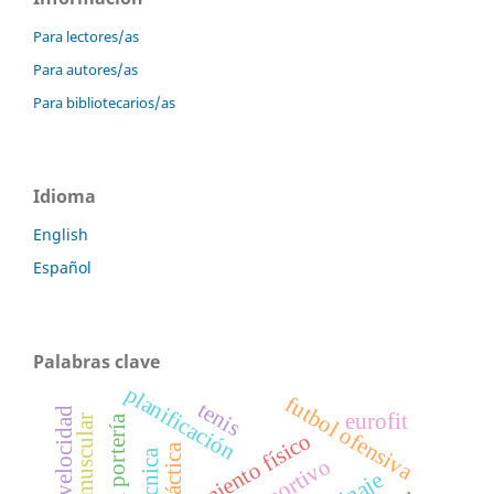
Para lectores/as
Para autores/as
Para bibliotecarios/as
Idioma
English
Español
Palabras clave
planificación
futbol ofensiva
tenis
eurofit
tiro a portería
entrenamiento físico
táctica
técnica