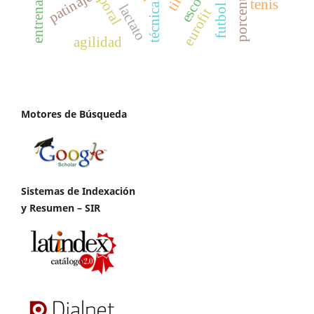
patinaje
tenis
técnica
lactato
eurofit
agilidad
Motores de Búsqueda
Sistemas de Indexación
y Resumen – SIR