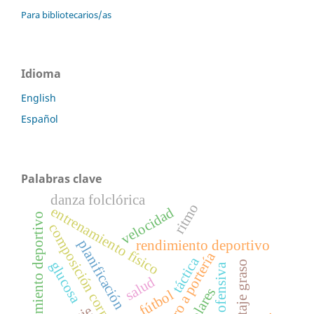
Para bibliotecarios/as
Idioma
English
Español
Palabras clave
danza folclórica
ritmo
entrenamiento físico
velocidad
entrenamiento deportivo
composición corporal
planificación
rendimiento deportivo
tiro a portería
táctica
porcentaje graso
glucosa
futbol ofensiva
salud
escolares
fútbol