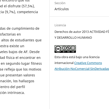
se encontró que los
Sección
d el disfrute (57,5%),
Artículos
cia (9,7%), competencia
Licencia
radas de cumplimiento de
Derechos de autor 2013 ACTIVIDAD F
sfactorias en
Y DESARROLLO HUMANO
 altos de estudiantes que
estra existe un
veles bajos de AF. Desde
Esta obra está bajo una licencia
dad física el encontrar en
internacional
Creative Commons
y en segundo lugar fitness
Atribución-NoComercial-SinDerivadas
se refleja que los motivos
 que presentan valores
inación, los hallazgos
ntro del perfil
ión intrínseca.