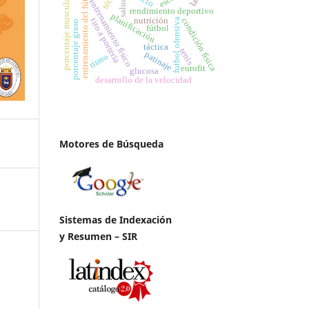
entrenamiento del fútbol
porcentaje muscular
salud
entrenamiento físico
rendimiento deportivo
planificación
nutrición
condición física
tiro a portería
futbol ofensiva
porcentaje graso
fútbol
táctica
tenis
patinaje
ritmo
eurofit
glucosa
desarrollo de la velocidad
Motores de Búsqueda
Sistemas de Indexación
y Resumen – SIR