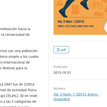
 motivación hacia la
e la Universidad de
9
pdf
versal con una población
orio simple a los cuales
io Internacional de
Publicado
os Motivos para la
2013-10-31
ca (IAF) fue de 2339,6
Número
vel de Actividad Física
Vol. 5 Núm. 1 (2013): Enero -
bajo (35,8%), 30 en nivel
Diciembre
o a las 5 categorías de