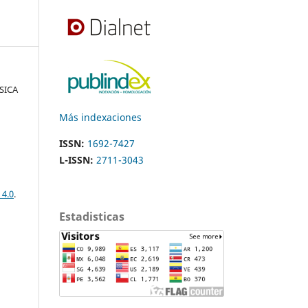
ÍSICA
Más indexaciones
ISSN:
1692-7427
L-ISSN:
2711-3043
 4.0
.
Estadisticas