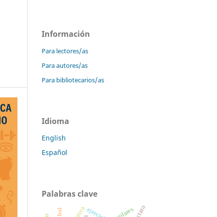
Información
Para lectores/as
Para autores/as
Para bibliotecarios/as
Idioma
English
Español
Palabras clave
lactato
técnica
escolares
ejercicio