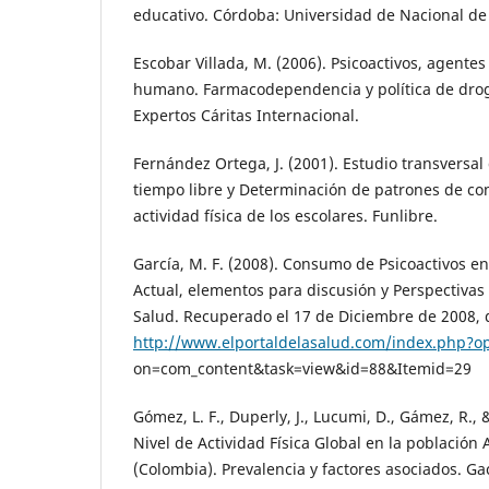
educativo. Córdoba: Universidad de Nacional de
Escobar Villada, M. (2006). Psicoactivos, agentes
humano. Farmacodependencia y política de drog
Expertos Cáritas Internacional.
Fernández Ortega, J. (2001). Estudio transversal
tiempo libre y Determinación de patrones de co
actividad física de los escolares. Funlibre.
García, M. F. (2008). Consumo de Psicoactivos e
Actual, elementos para discusión y Perspectivas d
Salud. Recuperado el 17 de Diciembre de 2008, de
http://www.elportaldelasalud.com/index.php?op
on=com_content&task=view&id=88&Itemid=29
Gómez, L. F., Duperly, J., Lucumi, D., Gámez, R., 
Nivel de Actividad Física Global en la población
(Colombia). Prevalencia y factores asociados. Gac