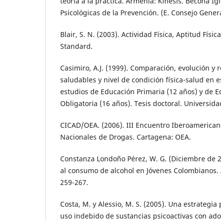
teoría a la práctica. Armenia: Kinesis. Becoña Igl
Psicológicas de la Prevención. (E. Consejo Gener
Blair, S. N. (2003). Actividad Física, Aptitud Físic
Standard.
Casimiro, A.J. (1999). Comparación, evolución y 
saludables y nivel de condición física-salud en es
estudios de Educación Primaria (12 años) y de 
Obligatoria (16 años). Tesis doctoral. Universi
CICAD/OEA. (2006). III Encuentro Iberoamerican
Nacionales de Drogas. Cartagena: OEA.
Constanza Londoño Pérez, W. G. (Diciembre de 2
al consumo de alcohol en Jóvenes Colombianos. A
259-267.
Costa, M. y Alessio, M. S. (2005). Una estrategia
uso indebido de sustancias psicoactivas con ado