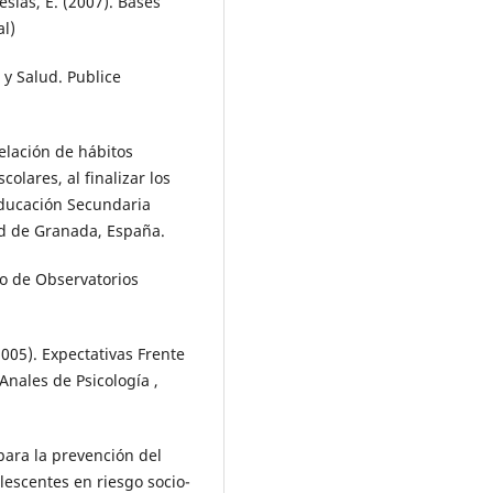
esias, E. (2007). Bases
al)
a y Salud. Publice
relación de hábitos
colares, al finalizar los
Educación Secundaria
dad de Granada, España.
o de Observatorios
005). Expectativas Frente
nales de Psicología ,
 para la prevención del
lescentes en riesgo socio-