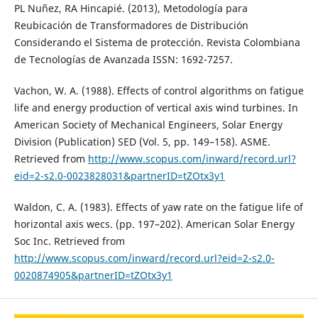
PL Nuñez, RA Hincapié. (2013), Metodología para
Reubicación de Transformadores de Distribución
Considerando el Sistema de protección. Revista Colombiana
de Tecnologías de Avanzada ISSN: 1692-7257.
Vachon, W. A. (1988). Effects of control algorithms on fatigue
life and energy production of vertical axis wind turbines. In
American Society of Mechanical Engineers, Solar Energy
Division (Publication) SED (Vol. 5, pp. 149–158). ASME.
Retrieved from
http://www.scopus.com/inward/record.url?
eid=2-s2.0-0023828031&partnerID=tZOtx3y1
Waldon, C. A. (1983). Effects of yaw rate on the fatigue life of
horizontal axis wecs. (pp. 197–202). American Solar Energy
Soc Inc. Retrieved from
http://www.scopus.com/inward/record.url?eid=2-s2.0-
0020874905&partnerID=tZOtx3y1