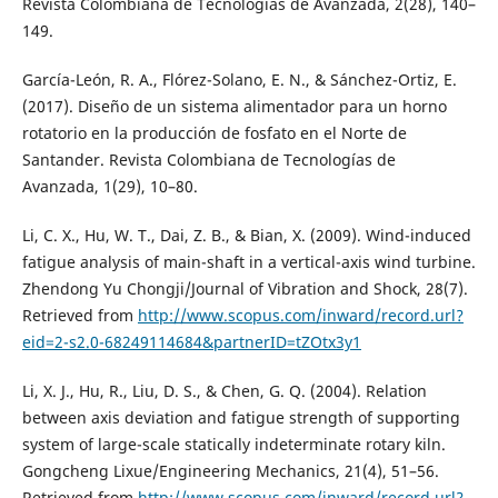
Revista Colombiana de Tecnologías de Avanzada, 2(28), 140–
149.
García-León, R. A., Flórez-Solano, E. N., & Sánchez-Ortiz, E.
(2017). Diseño de un sistema alimentador para un horno
rotatorio en la producción de fosfato en el Norte de
Santander. Revista Colombiana de Tecnologías de
Avanzada, 1(29), 10–80.
Li, C. X., Hu, W. T., Dai, Z. B., & Bian, X. (2009). Wind-induced
fatigue analysis of main-shaft in a vertical-axis wind turbine.
Zhendong Yu Chongji/Journal of Vibration and Shock, 28(7).
Retrieved from
http://www.scopus.com/inward/record.url?
eid=2-s2.0-68249114684&partnerID=tZOtx3y1
Li, X. J., Hu, R., Liu, D. S., & Chen, G. Q. (2004). Relation
between axis deviation and fatigue strength of supporting
system of large-scale statically indeterminate rotary kiln.
Gongcheng Lixue/Engineering Mechanics, 21(4), 51–56.
Retrieved from
http://www.scopus.com/inward/record.url?