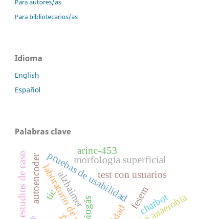
Para autores/as
Para bibliotecarios/as
Idioma
English
Español
Palabras clave
arinc-453
pruebas de usabilidad
estudios de caso
autoencoder
morfología superficial
laboratorio de usabilidad
test con usuarios
alzhaimer
fesem
tic
digestión anaerobia
chatbot
biogás