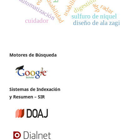
usabilidad
edx
automatización
abp
radar
sulfuro de níquel
cuidador
diseño de ala zagi
Motores de Búsqueda
Sistemas de Indexación
y Resumen – SIR