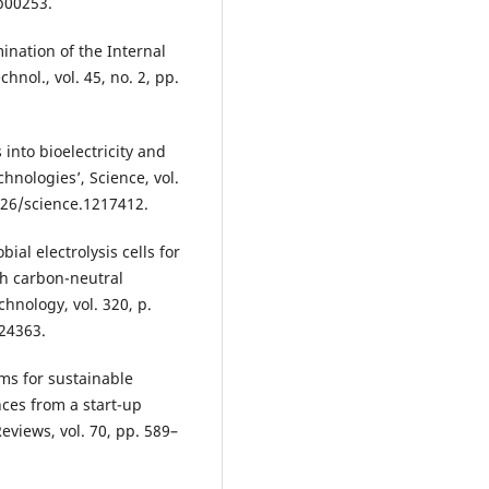
9b00253.
rmination of the Internal
hnol., vol. 45, no. 2, pp.
into bioelectricity and
hnologies’, Science, vol.
1126/science.1217412.
bial electrolysis cells for
th carbon-neutral
hnology, vol. 320, p.
124363.
ems for sustainable
ces from a start-up
views, vol. 70, pp. 589–