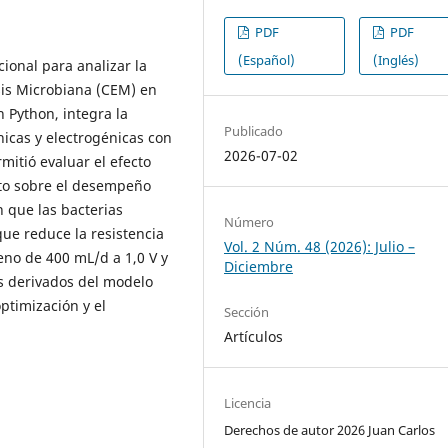
PDF
PDF
(Español)
(Inglés)
ional para analizar la
sis Microbiana (CEM) en
 Python, integra la
Publicado
icas y electrogénicas con
2026-07-02
mitió evaluar el efecto
rato sobre el desempeño
 que las bacterias
Número
ue reduce la resistencia
Vol. 2 Núm. 48 (2026): Julio –
eno de 400 mL/d a 1,0 V y
Diciembre
os derivados del modelo
ptimización y el
Sección
Artículos
Licencia
Derechos de autor 2026 Juan Carlos