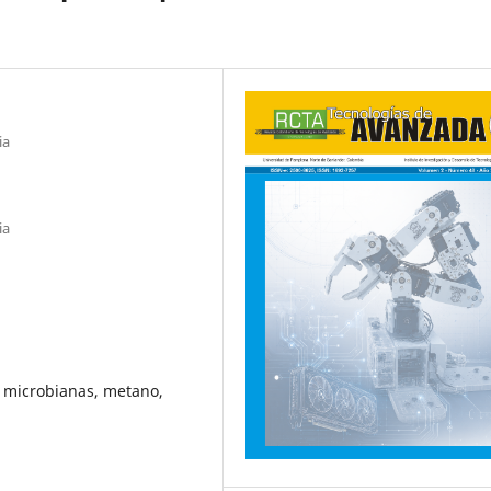
ia
ia
s microbianas, metano,