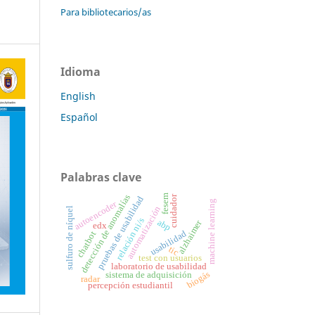
Para bibliotecarios/as
Idioma
English
Español
Palabras clave
detección de anomalías
fesem
cuidador
pruebas de usabilidad
machine learning
autoencoder
automatización
sulfuro de níquel
relación ni/s
abp
alzhaimer
edx
usabilidad
chatbot
tic
test con usuarios
laboratorio de usabilidad
biogás
sistema de adquisición
radar
percepción estudiantil