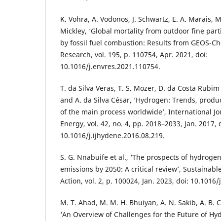
K. Vohra, A. Vodonos, J. Schwartz, E. A. Marais, M.
Mickley, ‘Global mortality from outdoor fine part
by fossil fuel combustion: Results from GEOS-C
Research, vol. 195, p. 110754, Apr. 2021, doi:
10.1016/j.envres.2021.110754.
T. da Silva Veras, T. S. Mozer, D. da Costa Rubi
and A. da Silva César, ‘Hydrogen: Trends, produ
of the main process worldwide’, International J
Energy, vol. 42, no. 4, pp. 2018–2033, Jan. 2017, 
10.1016/j.ijhydene.2016.08.219.
S. G. Nnabuife et al., ‘The prospects of hydrogen
emissions by 2050: A critical review’, Sustainabl
Action, vol. 2, p. 100024, Jan. 2023, doi: 10.1016
M. T. Ahad, M. M. H. Bhuiyan, A. N. Sakib, A. B. 
‘An Overview of Challenges for the Future of Hydr