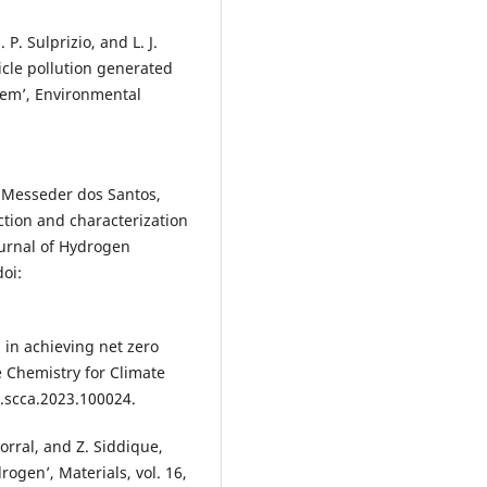
 P. Sulprizio, and L. J.
icle pollution generated
hem’, Environmental
m Messeder dos Santos,
ction and characterization
ournal of Hydrogen
doi:
 in achieving net zero
e Chemistry for Climate
/j.scca.2023.100024.
Corral, and Z. Siddique,
ogen’, Materials, vol. 16,