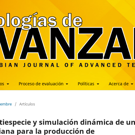
los
Proceso de evaluación
Políticas
Acerca de
ciembre
/
Artículos
especie y simulación dinámica de u
biana para la producción de