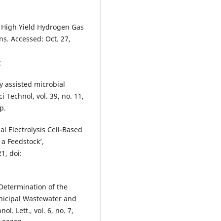
for High Yield Hydrogen Gas
ns. Accessed: Oct. 27,
z
ly assisted microbial
 Technol, vol. 39, no. 11,
p.
al Electrolysis Cell-Based
a Feedstock’,
21, doi:
, ‘Determination of the
nicipal Wastewater and
. Lett., vol. 6, no. 7,