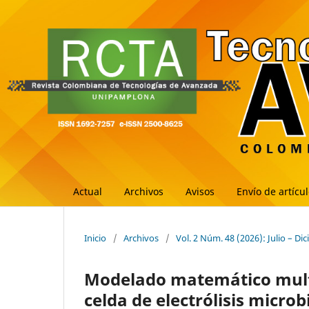
Actual
Archivos
Avisos
Envío de artícu
Inicio
/
Archivos
/
Vol. 2 Núm. 48 (2026): Julio – Di
Modelado matemático multi
celda de electrólisis micro