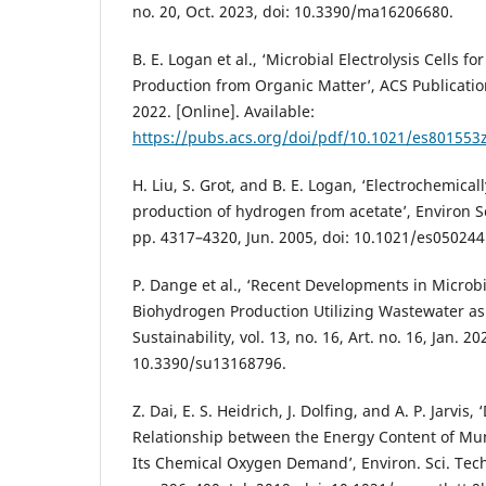
no. 20, Oct. 2023, doi: 10.3390/ma16206680.
B. E. Logan et al., ‘Microbial Electrolysis Cells 
Production from Organic Matter’, ACS Publicatio
2022. [Online]. Available:
https://pubs.acs.org/doi/pdf/10.1021/es801553
H. Liu, S. Grot, and B. E. Logan, ‘Electrochemical
production of hydrogen from acetate’, Environ Sci
pp. 4317–4320, Jun. 2005, doi: 10.1021/es050244
P. Dange et al., ‘Recent Developments in Microbi
Biohydrogen Production Utilizing Wastewater as 
Sustainability, vol. 13, no. 16, Art. no. 16, Jan. 20
10.3390/su13168796.
Z. Dai, E. S. Heidrich, J. Dolfing, and A. P. Jarvis
Relationship between the Energy Content of Mu
Its Chemical Oxygen Demand’, Environ. Sci. Technol