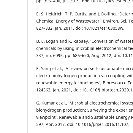
pp. 396–400, Jul. 2019, doi: 10.1021/acs.estlett.
E. S. Heidrich, T. P. Curtis, and J. Dolfing, ‘Dete
Chemical Energy of Wastewater’, Environ. Sci. Tec
827–832, Jan. 2011, doi: 10.1021/es103058w.
B. E. Logan and K. Rabaey, ‘Conversion of wastes 
chemicals by using microbial electrochemical tec
337, no. 6095, pp. 686–690, Aug. 2012, doi: 10.
E. Yang et al., ‘A review on self-sustainable micro
electro-biohydrogen production via coupling wi
renewable energy technologies’, Bioresource Tec
124363, Jan. 2021, doi: 10.1016/j.biortech.2020.
G. Kumar et al., ‘Microbial electrochemical syst
biohydrogen production: Surveying the experien
viewpoint’, Renewable and Sustainable Energy Re
597, Apr. 2017, doi: 10.1016/j.rser.2016.11.107.