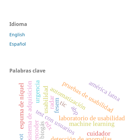
Idioma
English
Español
Palabras clave
américa latna
pruebas de usabilidad
urgencia
sistema de adquisición
espuma de níquel
automatización
usabilidad
radar
fesem
tic
abp
test con usuarios
laboratorio de usabilidad
edx
autoencoder
machine learning
biogás
cuidador
detección de anomalías