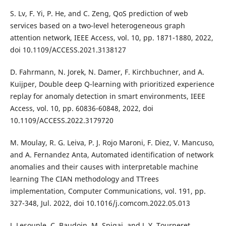
S. Lv, F. Yi, P. He, and C. Zeng, QoS prediction of web
services based on a two-level heterogeneous graph
attention network, IEEE Access, vol. 10, pp. 1871-1880, 2022,
doi 10.1109/ACCESS.2021.3138127
D. Fahrmann, N. Jorek, N. Damer, F. Kirchbuchner, and A.
Kuijper, Double deep Q-learning with prioritized experience
replay for anomaly detection in smart environments, IEEE
Access, vol. 10, pp. 60836-60848, 2022, doi
10.1109/ACCESS.2022.3179720
M. Moulay, R. G. Leiva, P. J. Rojo Maroni, F. Diez, V. Mancuso,
and A. Fernandez Anta, Automated identification of network
anomalies and their causes with interpretable machine
learning The CIAN methodology and TTrees
implementation, Computer Communications, vol. 191, pp.
327-348, Jul. 2022, doi 10.1016/j.comcom.2022.05.013
J. Lesouple, C. Baudoin, M. Spigai, and J. Y. Tourneret,