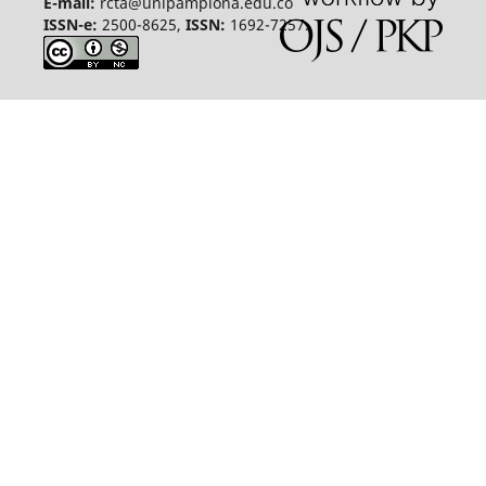
E-mail:
rcta@unipamplona.edu.co
ISSN-e:
2500-8625,
ISSN:
1692-7257.