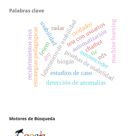
Palabras clave
laboratorio de usabilidad
machine learning
cuidador
usabilidad
test con usuarios
radar
estrategias pedagógicas
automatización
recubrimientos nisx
chatbot
fesem
tic
pruebas de usabilidad
autoencoder
edx
abp
biogás
estudios de caso
detección de anomalías
Motores de Búsqueda