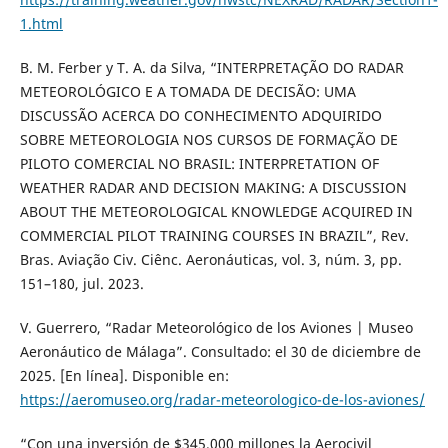
1.html
B. M. Ferber y T. A. da Silva, “INTERPRETAÇÃO DO RADAR
METEOROLÓGICO E A TOMADA DE DECISÃO: UMA
DISCUSSÃO ACERCA DO CONHECIMENTO ADQUIRIDO
SOBRE METEOROLOGIA NOS CURSOS DE FORMAÇÃO DE
PILOTO COMERCIAL NO BRASIL: INTERPRETATION OF
WEATHER RADAR AND DECISION MAKING: A DISCUSSION
ABOUT THE METEOROLOGICAL KNOWLEDGE ACQUIRED IN
COMMERCIAL PILOT TRAINING COURSES IN BRAZIL”, Rev.
Bras. Aviação Civ. Ciênc. Aeronáuticas, vol. 3, núm. 3, pp.
151–180, jul. 2023.
V. Guerrero, “Radar Meteorológico de los Aviones | Museo
Aeronáutico de Málaga”. Consultado: el 30 de diciembre de
2025. [En línea]. Disponible en:
https://aeromuseo.org/radar-meteorologico-de-los-aviones/
“Con una inversión de $345.000 millones la Aerocivil