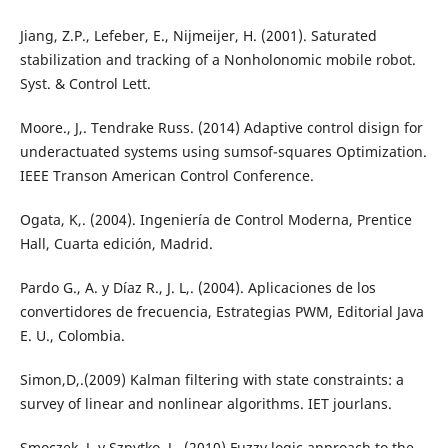
Jiang, Z.P., Lefeber, E., Nijmeijer, H. (2001). Saturated
stabilization and tracking of a Nonholonomic mobile robot.
Syst. & Control Lett.
Moore., J,. Tendrake Russ. (2014) Adaptive control disign for
underactuated systems using sumsof-squares Optimization.
IEEE Transon American Control Conference.
Ogata, K,. (2004). Ingeniería de Control Moderna, Prentice
Hall, Cuarta edición, Madrid.
Pardo G., A. y Díaz R., J. L,. (2004). Aplicaciones de los
convertidores de frecuencia, Estrategias PWM, Editorial Java
E. U., Colombia.
Simon,D,.(2009) Kalman filtering with state constraints: a
survey of linear and nonlinear algorithms. IET jourlans.
Smoczek, J. y Szpytko, J,. (2010) Fuzzy logic approach to the