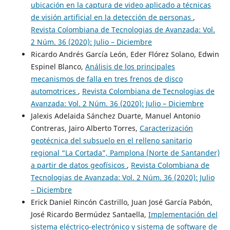
ubicación en la captura de video aplicado a técnicas
de visión artificial en la detección de personas
,
Revista Colombiana de Tecnologias de Avanzada: Vol.
2 Núm. 36 (2020): Julio – Diciembre
Ricardo Andrés García León, Eder Flórez Solano, Edwin
Espinel Blanco,
Análisis de los principales
mecanismos de falla en tres frenos de disco
automotrices
,
Revista Colombiana de Tecnologias de
Avanzada: Vol. 2 Núm. 36 (2020): Julio – Diciembre
Jalexis Adelaida Sánchez Duarte, Manuel Antonio
Contreras, Jairo Alberto Torres,
Caracterización
geotécnica del subsuelo en el relleno sanitario
regional “La Cortada”, Pamplona (Norte de Santander)
a partir de datos geofísicos
,
Revista Colombiana de
Tecnologias de Avanzada: Vol. 2 Núm. 36 (2020): Julio
– Diciembre
Erick Daniel Rincón Castrillo, Juan José García Pabón,
José Ricardo Bermúdez Santaella,
Implementación del
sistema eléctrico-electrónico y sistema de software de