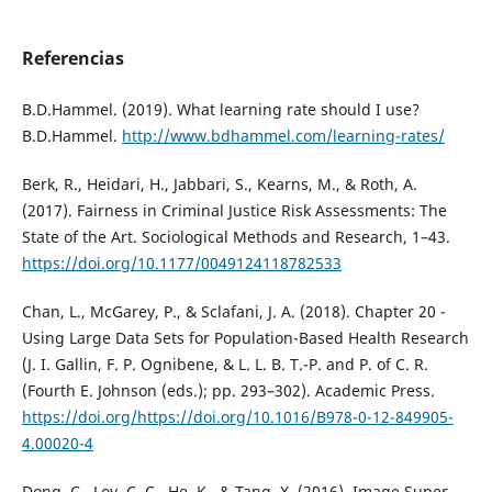
Referencias
B.D.Hammel. (2019). What learning rate should I use?
B.D.Hammel.
http://www.bdhammel.com/learning-rates/
Berk, R., Heidari, H., Jabbari, S., Kearns, M., & Roth, A.
(2017). Fairness in Criminal Justice Risk Assessments: The
State of the Art. Sociological Methods and Research, 1–43.
https://doi.org/10.1177/0049124118782533
Chan, L., McGarey, P., & Sclafani, J. A. (2018). Chapter 20 -
Using Large Data Sets for Population-Based Health Research
(J. I. Gallin, F. P. Ognibene, & L. L. B. T.-P. and P. of C. R.
(Fourth E. Johnson (eds.); pp. 293–302). Academic Press.
https://doi.org/https://doi.org/10.1016/B978-0-12-849905-
4.00020-4
Dong, C., Loy, C. C., He, K., & Tang, X. (2016). Image Super-