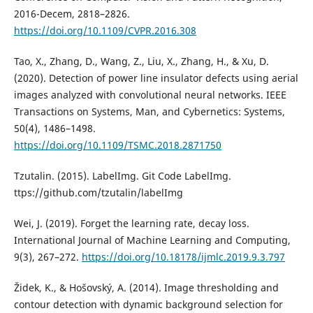
2016-Decem, 2818–2826.
https://doi.org/10.1109/CVPR.2016.308
Tao, X., Zhang, D., Wang, Z., Liu, X., Zhang, H., & Xu, D.
(2020). Detection of power line insulator defects using aerial
images analyzed with convolutional neural networks. IEEE
Transactions on Systems, Man, and Cybernetics: Systems,
50(4), 1486–1498.
https://doi.org/10.1109/TSMC.2018.2871750
Tzutalin. (2015). LabelImg. Git Code LabelImg.
ttps://github.com/tzutalin/labelImg
Wei, J. (2019). Forget the learning rate, decay loss.
International Journal of Machine Learning and Computing,
9(3), 267–272.
https://doi.org/10.18178/ijmlc.2019.9.3.797
Židek, K., & Hošovský, A. (2014). Image thresholding and
contour detection with dynamic background selection for