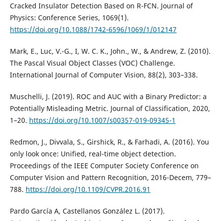
Cracked Insulator Detection Based on R-FCN. Journal of
Physics: Conference Series, 1069(1).
https://doi.org/10.1088/1742-6596/1069/1/012147
Mark, E., Luc, V.-G., I, W. C. K., John., W., & Andrew, Z. (2010).
The Pascal Visual Object Classes (VOC) Challenge.
International Journal of Computer Vision, 88(2), 303–338.
Muschelli, J. (2019). ROC and AUC with a Binary Predictor: a
Potentially Misleading Metric. Journal of Classification, 2020,
1–20.
https://doi.org/10.1007/s00357-019-09345-1
Redmon, J., Divvala, S., Girshick, R., & Farhadi, A. (2016). You
only look once: Unified, real-time object detection.
Proceedings of the IEEE Computer Society Conference on
Computer Vision and Pattern Recognition, 2016-Decem, 779–
788.
https://doi.org/10.1109/CVPR.2016.91
Pardo García A, Castellanos González L. (2017).