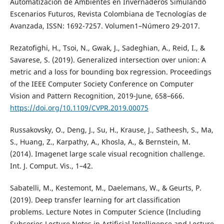
Automatización de Ambientes en Invernaderos Simulando
Escenarios Futuros, Revista Colombiana de Tecnologías de
Avanzada, ISSN: 1692-7257. Volumen1–Número 29-2017.
Rezatofighi, H., Tsoi, N., Gwak, J., Sadeghian, A., Reid, I., &
Savarese, S. (2019). Generalized intersection over union: A
metric and a loss for bounding box regression. Proceedings
of the IEEE Computer Society Conference on Computer
Vision and Pattern Recognition, 2019-June, 658–666.
https://doi.org/10.1109/CVPR.2019.00075
Russakovsky, O., Deng, J., Su, H., Krause, J., Satheesh, S., Ma,
S., Huang, Z., Karpathy, A., Khosla, A., & Bernstein, M.
(2014). Imagenet large scale visual recognition challenge.
Int. J. Comput. Vis., 1–42.
Sabatelli, M., Kestemont, M., Daelemans, W., & Geurts, P.
(2019). Deep transfer learning for art classification
problems. Lecture Notes in Computer Science (Including
Subseries Lecture Notes in Artificial Intelligence and Lecture