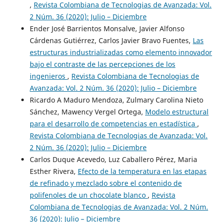
,
Revista Colombiana de Tecnologias de Avanzada: Vol.
2 Núm. 36 (2020): Julio – Diciembre
Ender José Barrientos Monsalve, Javier Alfonso
Cárdenas Gutiérrez, Carlos Javier Bravo Fuentes,
Las
estructuras industrializadas como elemento innovador
bajo el contraste de las percepciones de los
ingenieros
,
Revista Colombiana de Tecnologias de
Avanzada: Vol. 2 Núm. 36 (2020): Julio – Diciembre
Ricardo A Maduro Mendoza, Zulmary Carolina Nieto
Sánchez, Mawency Vergel Ortega,
Modelo estructural
para el desarrollo de competencias en estadística
,
Revista Colombiana de Tecnologias de Avanzada: Vol.
2 Núm. 36 (2020): Julio – Diciembre
Carlos Duque Acevedo, Luz Caballero Pérez, Maria
Esther Rivera,
Efecto de la temperatura en las etapas
de refinado y mezclado sobre el contenido de
polifenoles de un chocolate blanco
,
Revista
Colombiana de Tecnologias de Avanzada: Vol. 2 Núm.
36 (2020): Julio – Diciembre