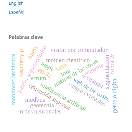
English
Español
Palabras clave
patrón arquitectónico
bpms
visión por computador
raspberry pi
monitoreo ambiental
robot 2r
segmentación
moldeo científico
internet de las cosas
mppt
telemetría
bpm
esp32
lora
chatgpt
scrum
web de las cosas
gemelo digital
campus virtuales
inteligencia artificial
educación superior
modbus
geotecnia
redes neuronales