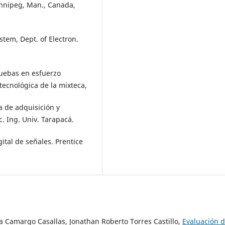
Winnipeg, Man., Canada,
stem, Dept. of Electron.
ruebas en esfuerzo
tecnológica de la mixteca,
ma de adquisición y
c. Ing. Univ. Tarapacá.
gital de señales. Prentice
a Camargo Casallas, Jonathan Roberto Torres Castillo,
Evaluación d