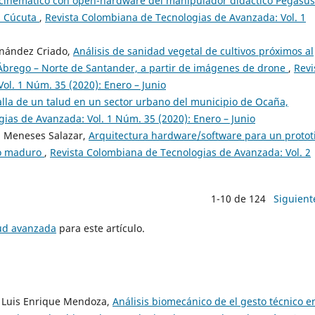
 cinemático con open-hardware del manipulador didáctico Pegasus
a Cúcuta
,
Revista Colombiana de Tecnologias de Avanzada: Vol. 1
rnández Criado,
Análisis de sanidad vegetal de cultivos próximos al
 Ábrego – Norte de Santander, a partir de imágenes de drone
,
Revi
l. 1 Núm. 35 (2020): Enero – Junio
falla de un talud en un sector urbano del municipio de Ocaña,
ias de Avanzada: Vol. 1 Núm. 35 (2020): Enero – Junio
a Meneses Salazar,
Arquitectura hardware/software para un protot
ro maduro
,
Revista Colombiana de Tecnologias de Avanzada: Vol. 2
1-10 de 124
Siguient
tud avanzada
para este artículo.
, Luis Enrique Mendoza,
Análisis biomecánico de el gesto técnico e