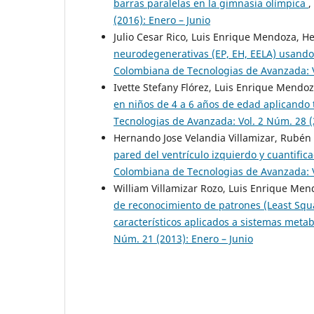
barras paralelas en la gimnasia olímpica
,
(2016): Enero – Junio
Julio Cesar Rico, Luis Enrique Mendoza, H
neurodegenerativas (EP, EH, EELA) usando
Colombiana de Tecnologias de Avanzada: Vo
Ivette Stefany Flórez, Luis Enrique Mendo
en niños de 4 a 6 años de edad aplicando
Tecnologias de Avanzada: Vol. 2 Núm. 28 (2
Hernando Jose Velandia Villamizar, Rubé
pared del ventrículo izquierdo y cuantifi
Colombiana de Tecnologias de Avanzada: Vo
William Villamizar Rozo, Luis Enrique Men
de reconocimiento de patrones (Least Squ
característicos aplicados a sistemas met
Núm. 21 (2013): Enero – Junio