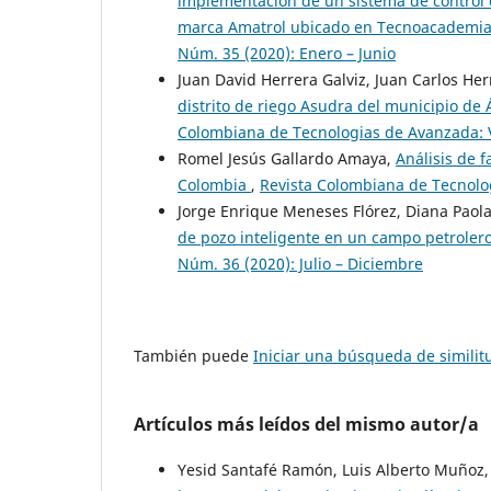
implementación de un sistema de control
marca Amatrol ubicado en Tecnoacademi
Núm. 35 (2020): Enero – Junio
Juan David Herrera Galviz, Juan Carlos He
distrito de riego Asudra del municipio de
Colombiana de Tecnologias de Avanzada: Vo
Romel Jesús Gallardo Amaya,
Análisis de 
Colombia
,
Revista Colombiana de Tecnolog
Jorge Enrique Meneses Flórez, Diana Paol
de pozo inteligente en un campo petrole
Núm. 36 (2020): Julio – Diciembre
También puede
Iniciar una búsqueda de simili
Artículos más leídos del mismo autor/a
Yesid Santafé Ramón, Luis Alberto Muñoz