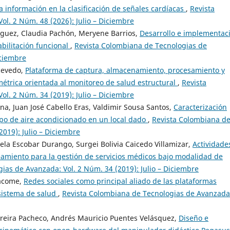
la información en la clasificación de señales cardíacas
,
Revista
l. 2 Núm. 48 (2026): Julio – Diciembre
dríguez, Claudia Pachón, Meryene Barrios,
Desarrollo e implementac
abilitación funcional
,
Revista Colombiana de Tecnologias de
iciembre
Acevedo,
Plataforma de captura, almacenamiento, procesamiento y
métrica orientada al monitoreo de salud estructural
,
Revista
l. 2 Núm. 34 (2019): Julio – Diciembre
na, Juan José Cabello Eras, Valdimir Sousa Santos,
Caracterización
po de aire acondicionado en un local dado
,
Revista Colombiana d
019): Julio – Diciembre
ela Escobar Durango, Surgei Bolivia Caicedo Villamizar,
Actividade
neamiento para la gestión de servicios médicos bajo modalidad de
ias de Avanzada: Vol. 2 Núm. 34 (2019): Julio – Diciembre
Jácome,
Redes sociales como principal aliado de las plataformas
 sistema de salud
,
Revista Colombiana de Tecnologias de Avanzada
reira Pacheco, Andrés Mauricio Puentes Velásquez,
Diseño e