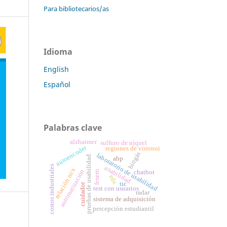
Para bibliotecarios/as
Idioma
English
Español
Palabras clave
alzhaimer
sulfuro de níquel
autoencoder
regiones de voronoi
biogás
laboratorio de usabilidad
pruebas de usabilidad
abp
costos industriales
usabilidad
relación ni/s
automatización
chatbot
fesem
edx
tic
cuidador
test con usuarios
radar
sistema de adquisición
percepción estudiantil