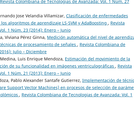
Revista Colombiana de Tecnologias de Avanzada: Vol. 1 Núm. 27
ernando Jose Velandia Villamizar,
Clasificación de enfermedades
 los algoritmos de aprendizaje LS-SVM y AdaBoosting
,
Revista
l. 1 Núm. 23 (2014): Enero – Junio
za, Viviana Pérez Ginna,
Medición automática del nivel de aprendiz
 técnicas de procesamiento de señales
,
Revista Colombiana de
016): Julio – Diciembre
n Medina, Luis Enrique Mendoza,
Estimación del movimiento de la
cación de su funcionalidad en imágenes ventriculográficas
,
Revista
l. 1 Núm. 21 (2013): Enero – Junio
doza, Pablo Alexander Santafe Gutierrez,
Implementación de técni
are Support Vector Machines) en procesos de selección de paráme
abolómicos
,
Revista Colombiana de Tecnologias de Avanzada: Vol. 1