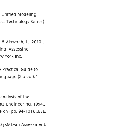
 "Unified Modeling
ct Technology Series)
, & Alawneh, L. (2010).
ring: Assessing
w York Inc.
A Practical Guide to
nguage (2.a ed.)."
 analysis of the
ts Engineering, 1994.,
e on (pp. 94–101). IEEE.
). "SysML–an Assessment."