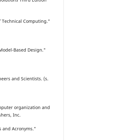
f Technical Computing."
d Model-Based Design."
eers and Scientists. (s.
computer organization and
shers, Inc.
s and Acronyms."