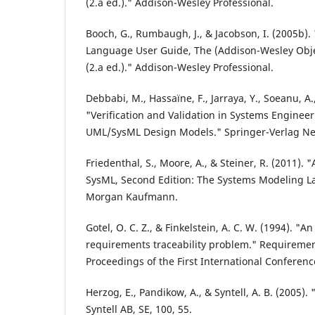
(2.a ed.)." Addison-Wesley Professional.
Booch, G., Rumbaugh, J., & Jacobson, I. (2005b).
Language User Guide, The (Addison-Wesley Obje
(2.a ed.)." Addison-Wesley Professional.
Debbabi, M., Hassaïne, F., Jarraya, Y., Soeanu, A.
"Verification and Validation in Systems Enginee
UML/SysML Design Models." Springer-Verlag Ne
Friedenthal, S., Moore, A., & Steiner, R. (2011). "
SysML, Second Edition: The Systems Modeling La
Morgan Kaufmann.
Gotel, O. C. Z., & Finkelstein, A. C. W. (1994). "An
requirements traceability problem." Requiremen
Proceedings of the First International Conferenc
Herzog, E., Pandikow, A., & Syntell, A. B. (2005
Syntell AB, SE, 100, 55.