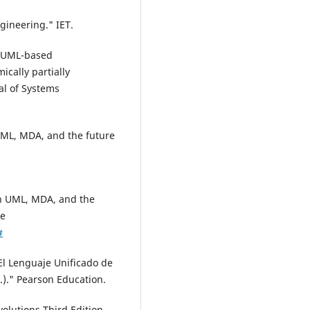
ngineering." IET.
. "UML-based
cally partially
al of Systems
UML, MDA, and the future
 on UML, MDA, and the
de
#
"El Lenguaje Unificado de
.)." Pearson Education.
evolutions Third Edition