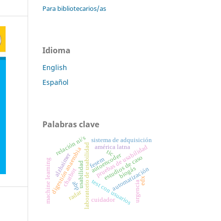
Para bibliotecarios/as
Idioma
English
Español
Palabras clave
relación ni/s
sistema de adquisición
laboratorio de usabilidad
pruebas de usabilidad
américa latna
digestión anaerobia
tic
alzhaimer
autoencoder
estudios de caso
fesem
machine learning
usabilidad
biogás
automatización
chatbot
edx
test con usuarios
urgencia
abp
radar
cuidador