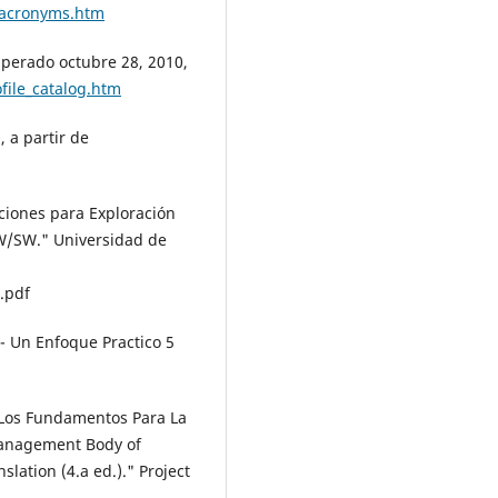
_acronyms.htm
cuperado octubre 28, 2010,
ile_catalog.htm
 a partir de
ciones para Exploración
W/SW." Universidad de
.pdf
 - Un Enfoque Practico 5
 Los Fundamentos Para La
Management Body of
lation (4.a ed.)." Project