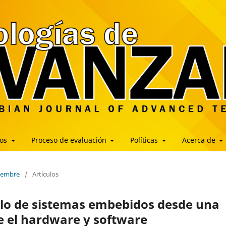
los
Proceso de evaluación
Políticas
Acerca de
ciembre
/
Artículos
ollo de sistemas embebidos desde una
e el hardware y software