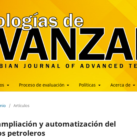
los
Proceso de evaluación
Políticas
Acerca de
unio
/
Artículos
 ampliación y automatización del
s petroleros