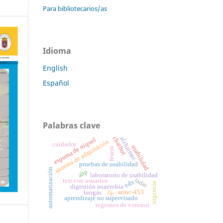
Para bibliotecarios/as
Idioma
English
Español
Palabras clave
chatbot
alzhaimer
espuma de níquel
sistema de adquisición
cuidador
usabilidad
fesem
pruebas de usabilidad
automatización
abp
laboratorio de usabilidad
radar
test con usuarios
edx
urgencia
digestión anaerobia
tic
arinc-453
biogás
aprendizaje no supervisado
regiones de voronoi