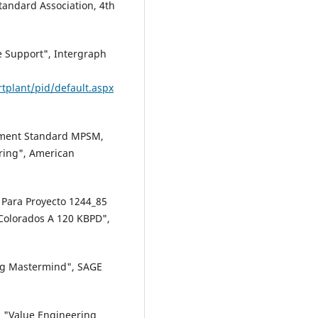
andard Association, 4th
e Support", Intergraph
plant/pid/default.aspx
rement Standard MPSM,
ring", American
o Para Proyecto 1244_85
Colorados A 120 KBPD",
ng Mastermind", SAGE
). "Value Engineering