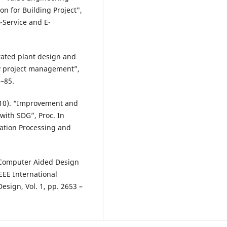
n for Building Project",
-Service and E-
grated plant design and
ew project management”,
1–85.
2010). “Improvement and
with SDG”, Proc. In
ation Processing and
 “Computer Aided Design
EEE International
sign, Vol. 1, pp. 2653 –