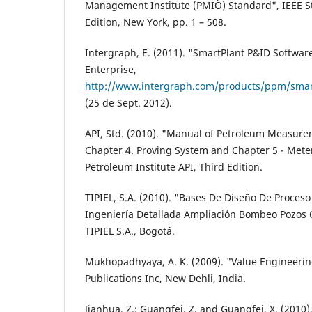
Management Institute (PMIÒ) Standard", IEEE St
Edition, New York, pp. 1 – 508.
Intergraph, E. (2011). "SmartPlant P&ID Softwar
Enterprise,
http://www.intergraph.com/products/ppm/smart
(25 de Sept. 2012).
API, Std. (2010). "Manual of Petroleum Measu
Chapter 4. Proving System and Chapter 5 - Mete
Petroleum Institute API, Third Edition.
TIPIEL, S.A. (2010). "Bases De Diseño De Proces
Ingeniería Detallada Ampliación Bombeo Pozos 
TIPIEL S.A., Bogotá.
Mukhopadhyaya, A. K. (2009). "Value Engineeri
Publications Inc, New Dehli, India.
Jianhua, Z.; Guangfei, Z. and Guangfei, X. (2010