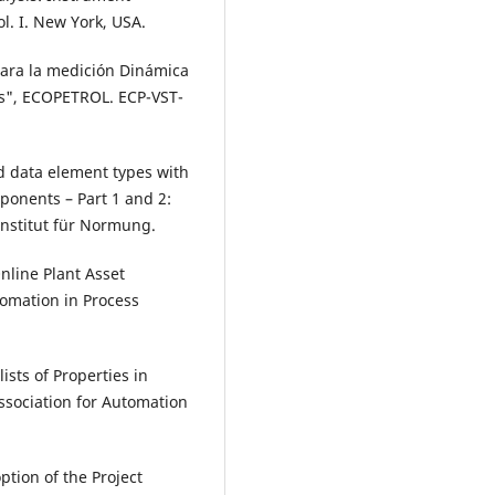
l. I. New York, USA.
 para la medición Dinámica
os", ECOPETROL. ECP-VST-
rd data element types with
mponents – Part 1 and 2:
Institut für Normung.
nline Plant Asset
omation in Process
ists of Properties in
ssociation for Automation
ption of the Project