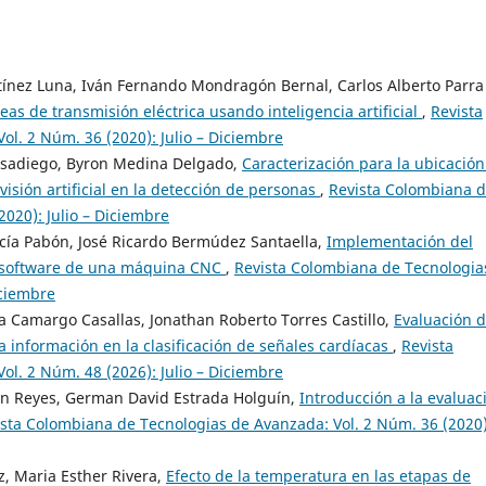
rtínez Luna, Iván Fernando Mondragón Bernal, Carlos Alberto Parra
eas de transmisión eléctrica usando inteligencia artificial
,
Revista
l. 2 Núm. 36 (2020): Julio – Diciembre
Casadiego, Byron Medina Delgado,
Caracterización para la ubicación
visión artificial en la detección de personas
,
Revista Colombiana 
020): Julio – Diciembre
arcía Pabón, José Ricardo Bermúdez Santaella,
Implementación del
de software de una máquina CNC
,
Revista Colombiana de Tecnologia
iciembre
a Camargo Casallas, Jonathan Roberto Torres Castillo,
Evaluación d
la información en la clasificación de señales cardíacas
,
Revista
l. 2 Núm. 48 (2026): Julio – Diciembre
ón Reyes, German David Estrada Holguín,
Introducción a la evaluac
sta Colombiana de Tecnologias de Avanzada: Vol. 2 Núm. 36 (2020)
, Maria Esther Rivera,
Efecto de la temperatura en las etapas de