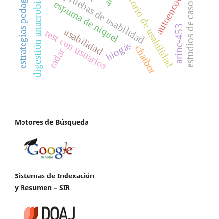
estrategias pedagógicas
laboratorio de usabilidad
autoencoder
pruebas de usabilidad
digestión anaerobia
espuma de níquel
estudios de caso
arinc-453
usabilidad
test con usuarios
biogás
chatbot
radar
Motores de Búsqueda
Sistemas de Indexación
y Resumen – SIR