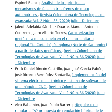
Espinel Blanco,
Análisis de los principales
mecanismos de falla en tres frenos de disco
automotrices
,
Revista Colombiana de Tecnologias de
Avanzada: Vol. 2 Núm. 36 (2020): Julio – Diciembre
Jalexis Adelaida Sánchez Duarte, Manuel Antonio
Contreras, Jairo Alberto Torres,
Caracterización
geotécnica del subsuelo en el relleno sanitario
regional “La Cortada”, Pamplona (Norte de Santander)
a partir de datos geofísicos
,
Revista Colombiana de
Tecnologias de Avanzada: Vol. 2 Núm. 36 (2020): Julio
– Diciembre
Erick Daniel Rincón Castrillo, Juan José García Pabón,
José Ricardo Bermúdez Santaella,
Implementación del
sistema eléctrico-electrónico y sistema de software de
una máquina CNC
,
Revista Colombiana de
Tecnologias de Avanzada: Vol. 2 Núm. 36 (2020): Julio
– Diciembre
Alex Bahamón, Juan Pablo Barrero,
¿Regular o no
regular la IA? propuesta de regulación híbrida de IA