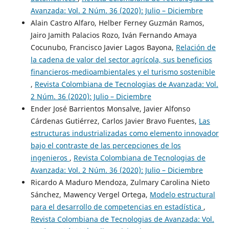
Avanzada: Vol. 2 Núm. 36 (2020): Julio – Diciembre
Alain Castro Alfaro, Helber Ferney Guzmán Ramos,
Jairo Jamith Palacios Rozo, Iván Fernando Amaya
Cocunubo, Francisco Javier Lagos Bayona,
Relación de
la cadena de valor del sector agrícola, sus beneficios
financieros-medioambientales y el turismo sostenible
,
Revista Colombiana de Tecnologias de Avanzada: Vol.
2 Núm. 36 (2020): Julio – Diciembre
Ender José Barrientos Monsalve, Javier Alfonso
Cárdenas Gutiérrez, Carlos Javier Bravo Fuentes,
Las
estructuras industrializadas como elemento innovador
bajo el contraste de las percepciones de los
ingenieros
,
Revista Colombiana de Tecnologias de
Avanzada: Vol. 2 Núm. 36 (2020): Julio – Diciembre
Ricardo A Maduro Mendoza, Zulmary Carolina Nieto
Sánchez, Mawency Vergel Ortega,
Modelo estructural
para el desarrollo de competencias en estadística
,
Revista Colombiana de Tecnologias de Avanzada: Vol.