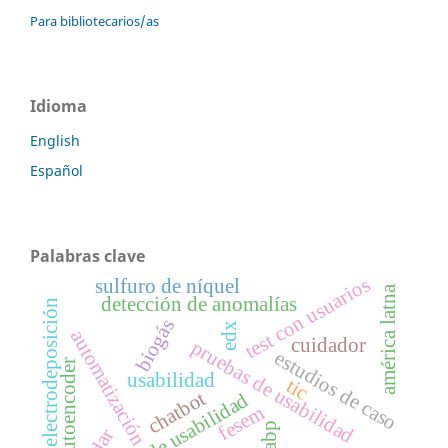
Para bibliotecarios/as
Idioma
English
Español
Palabras clave
test con usuarios
sulfuro de níquel
américa latna
detección de anomalías
electrodeposición
biogás
edx
automatización
cuidador
pruebas de usabilidad
estudios de caso
autoencoder
usabilidad
tic
chatbot
fesem
abp