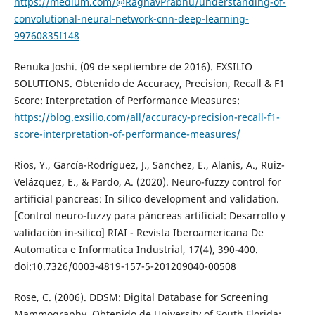
https://medium.com/@RaghavPrabhu/understanding-of-
convolutional-neural-network-cnn-deep-learning-
99760835f148
Renuka Joshi. (09 de septiembre de 2016). EXSILIO
SOLUTIONS. Obtenido de Accuracy, Precision, Recall & F1
Score: Interpretation of Performance Measures:
https://blog.exsilio.com/all/accuracy-precision-recall-f1-
score-interpretation-of-performance-measures/
Rios, Y., García-Rodríguez, J., Sanchez, E., Alanis, A., Ruiz-
Velázquez, E., & Pardo, A. (2020). Neuro-fuzzy control for
artificial pancreas: In silico development and validation.
[Control neuro-fuzzy para páncreas artificial: Desarrollo y
validación in-silico] RIAI - Revista Iberoamericana De
Automatica e Informatica Industrial, 17(4), 390-400.
doi:10.7326/0003-4819-157-5-201209040-00508
Rose, C. (2006). DDSM: Digital Database for Screening
Mammography. Obtenido de University of South Florida: