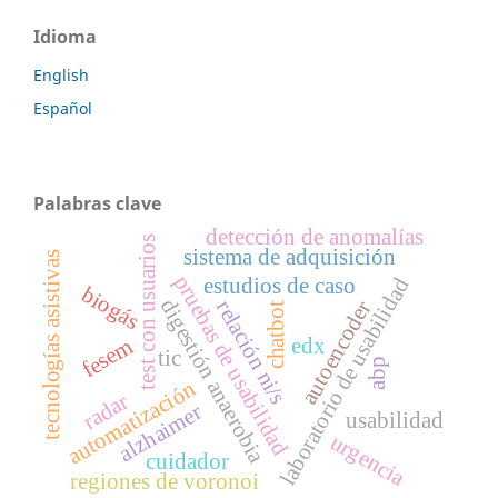
Idioma
English
Español
Palabras clave
detección de anomalías
test con usuarios
sistema de adquisición
tecnologías asistivas
pruebas de usabilidad
laboratorio de usabilidad
estudios de caso
biogás
digestión anaerobia
relación ni/s
autoencoder
chatbot
edx
fesem
tic
abp
automatización
radar
alzhaimer
usabilidad
urgencia
cuidador
regiones de voronoi