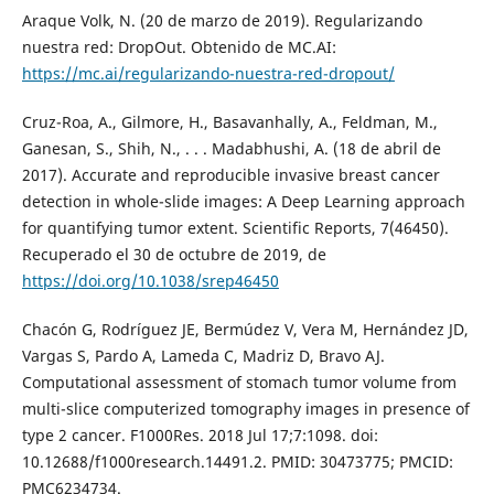
Araque Volk, N. (20 de marzo de 2019). Regularizando
nuestra red: DropOut. Obtenido de MC.AI:
https://mc.ai/regularizando-nuestra-red-dropout/
Cruz-Roa, A., Gilmore, H., Basavanhally, A., Feldman, M.,
Ganesan, S., Shih, N., . . . Madabhushi, A. (18 de abril de
2017). Accurate and reproducible invasive breast cancer
detection in whole-slide images: A Deep Learning approach
for quantifying tumor extent. Scientific Reports, 7(46450).
Recuperado el 30 de octubre de 2019, de
https://doi.org/10.1038/srep46450
Chacón G, Rodríguez JE, Bermúdez V, Vera M, Hernández JD,
Vargas S, Pardo A, Lameda C, Madriz D, Bravo AJ.
Computational assessment of stomach tumor volume from
multi-slice computerized tomography images in presence of
type 2 cancer. F1000Res. 2018 Jul 17;7:1098. doi:
10.12688/f1000research.14491.2. PMID: 30473775; PMCID:
PMC6234734.