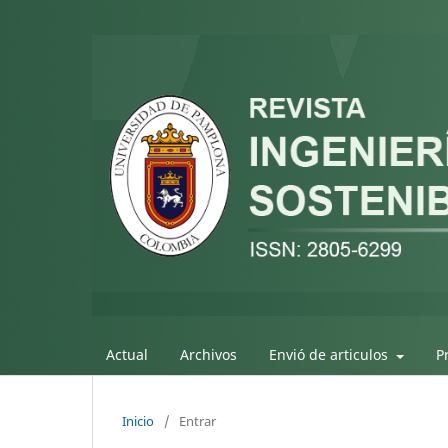
Actual
Archivos
Envió de articulos
P
Inicio
/
Entrar