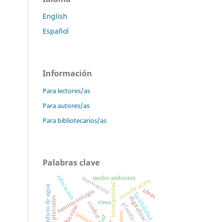
English
Español
Información
Para lectores/as
Para autores/as
Para bibliotecarios/as
Palabras clave
educación
innovación
medio ambiente
tecnificación
bioseguridad
desperdicio de agua
ideas
nanotecnología
factibilidad
digitalización
aguas pluviales
virus
confort
planificación
producción
industria
stem
salud