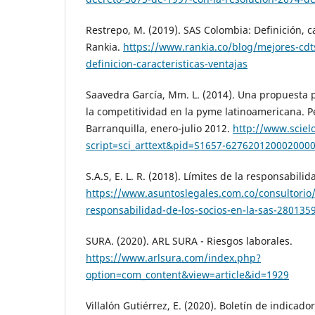
Restrepo, M. (2019). SAS Colombia: Definición, ca
Rankia.
https://www.rankia.co/blog/mejores-cdt
definicion-caracteristicas-ventajas
Saavedra García, Mm. L. (2014). Una propuesta 
la competitividad en la pyme latinoamericana. P
Barranquilla, enero-julio 2012.
http://www.scielo
script=sci_arttext&pid=S1657-627620120002000
S.A.S, E. L. R. (2018). Límites de la responsabilid
https://www.asuntoslegales.com.co/consultorio/l
responsabilidad-de-los-socios-en-la-sas-280135
SURA. (2020). ARL SURA - Riesgos laborales.
https://www.arlsura.com/index.php?
option=com_content&view=article&id=1929
Villalón Gutiérrez, E. (2020). Boletín de indicad