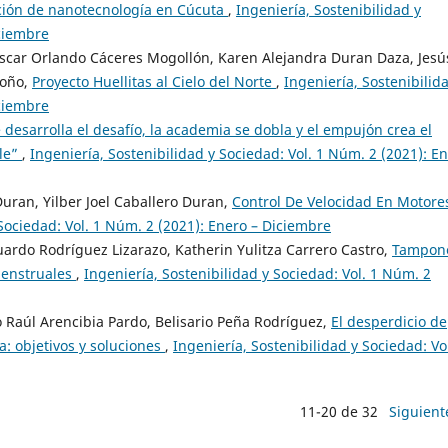
ción de nanotecnología en Cúcuta
,
Ingeniería, Sostenibilidad y
iciembre
car Orlando Cáceres Mogollón, Karen Alejandra Duran Daza, Jesú
doño,
Proyecto Huellitas al Cielo del Norte
,
Ingeniería, Sostenibilid
iciembre
desarrolla el desafío, la academia se dobla y el empujón crea el
le”
,
Ingeniería, Sostenibilidad y Sociedad: Vol. 1 Núm. 2 (2021): E
Duran, Yilber Joel Caballero Duran,
Control De Velocidad En Motore
 Sociedad: Vol. 1 Núm. 2 (2021): Enero – Diciembre
rdo Rodríguez Lizarazo, Katherin Yulitza Carrero Castro,
Tampon
 menstruales
,
Ingeniería, Sostenibilidad y Sociedad: Vol. 1 Núm. 2
 Raúl Arencibia Pardo, Belisario Peña Rodríguez,
El desperdicio de
a: objetivos y soluciones
,
Ingeniería, Sostenibilidad y Sociedad: Vol
11-20 de 32
Siguient