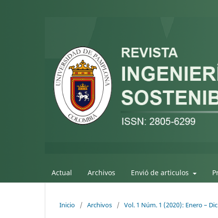
Actual
Archivos
Envió de articulos
P
Inicio
/
Archivos
/
Vol. 1 Núm. 1 (2020): Enero – Di