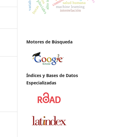
aguas pluviales
comunidad
salud humana
frutas
machine learning
interrelación
Motores de Búsqueda
Índices y Bases de Datos
Especializadas