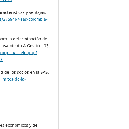
racterísticas y ventajas.
s/3759467-sas-colombia-
para la determinación de
ensamiento & Gestión, 33,
.org.co/scielo.php?
05
ad de los socios en la SAS.
imites-de-la-
9
ores económicos y de