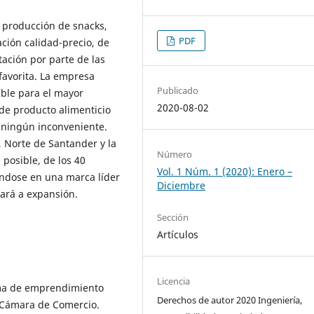
e producción de snacks,
PDF
ación calidad-precio, de
ación por parte de las
favorita. La empresa
Publicado
ible para el mayor
2020-08-02
de producto alimenticio
 ningún inconveniente.
, Norte de Santander y la
Número
 posible, de los 40
Vol. 1 Núm. 1 (2020): Enero –
éndose en una marca líder
Diciembre
tará a expansión.
Sección
Artículos
Licencia
ma de emprendimiento
Derechos de autor 2020 Ingeniería,
. Cámara de Comercio.