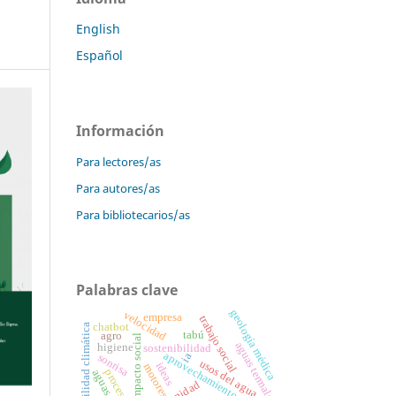
English
Español
Información
Para lectores/as
Para autores/as
Para bibliotecarios/as
Palabras clave
geología médica
velocidad
empresa
trabajo social
chatbot
variabilidad climática
tabú
agro
alto impacto social
aguas termales
higiene
sostenibilidad
aprovechamiento
ia
sonrisa
usos del agua
ideas
motores
procesos