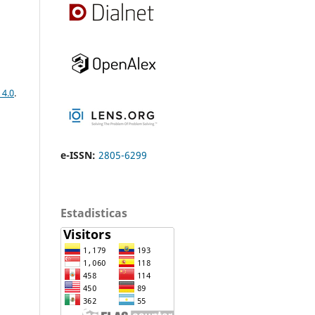
 4.0
.
e-ISSN:
2805-6299
Estadisticas