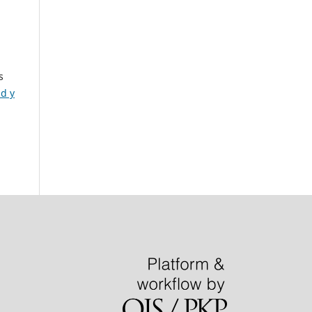
s
ad y