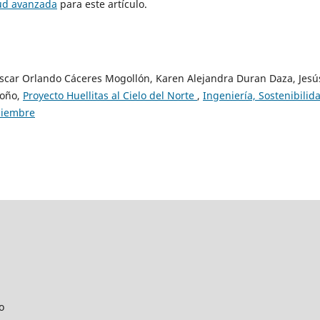
tud avanzada
para este artículo.
car Orlando Cáceres Mogollón, Karen Alejandra Duran Daza, Jesú
doño,
Proyecto Huellitas al Cielo del Norte
,
Ingeniería, Sostenibilid
iciembre
o