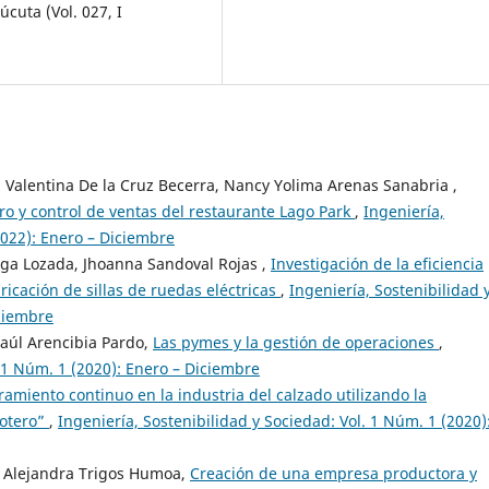
cuta (Vol. 027, I
 Valentina De la Cruz Becerra, Nancy Yolima Arenas Sanabria ,
ro y control de ventas del restaurante Lago Park
,
Ingeniería,
2022): Enero – Diciembre
rga Lozada, Jhoanna Sandoval Rojas ,
Investigación de la eficiencia
ricación de sillas de ruedas eléctricas
,
Ingeniería, Sostenibilidad 
iciembre
Raúl Arencibia Pardo,
Las pymes y la gestión de operaciones
,
. 1 Núm. 1 (2020): Enero – Diciembre
amiento continuo en la industria del calzado utilizando la
Botero”
,
Ingeniería, Sostenibilidad y Sociedad: Vol. 1 Núm. 1 (2020)
y Alejandra Trigos Humoa,
Creación de una empresa productora y