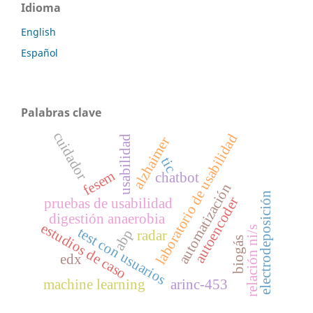
Idioma
English
Español
Palabras clave
cuidador
laboratorio de usabilidad
usabilidad
alzhaimer
tic
fesem
chatbot
automatización
electrodeposición
autoencoder
pruebas de usabilidad
digestión anaerobia
estudios de caso
relación ni/s
test con usuarios
abp
radar
biogás
edx
machine learning
arinc-453