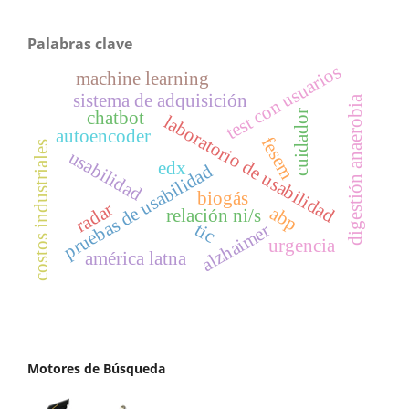
Palabras clave
test con usuarios
machine learning
sistema de adquisición
digestión anaerobia
chatbot
cuidador
laboratorio de usabilidad
autoencoder
fesem
costos industriales
usabilidad
edx
pruebas de usabilidad
biogás
radar
abp
relación ni/s
tic
alzhaimer
urgencia
américa latna
Motores de Búsqueda