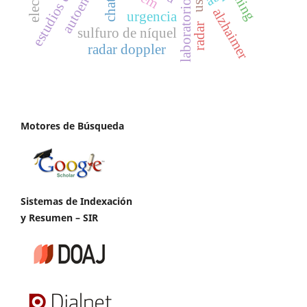
estudios de caso
autoencoder
chatbot
alzhaimer
urgencia
radar
sulfuro de níquel
radar doppler
Motores de Búsqueda
Sistemas de Indexación
y Resumen – SIR