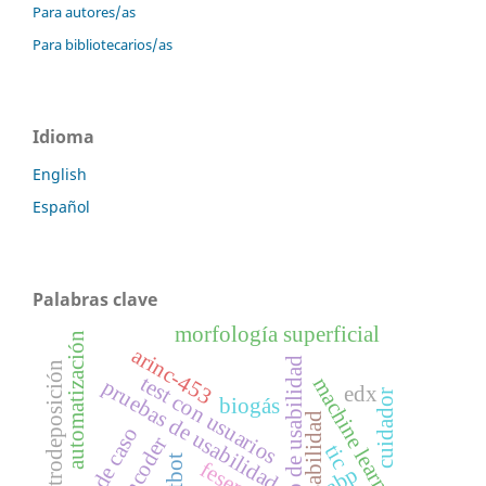
Para autores/as
Para bibliotecarios/as
Idioma
English
Español
Palabras clave
morfología superficial
automatización
arinc-453
laboratorio de usabilidad
electrodeposición
test con usuarios
machine learning
pruebas de usabilidad
edx
cuidador
biogás
usabilidad
tic
fesem
abp