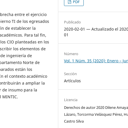
PDF
brecha entre el ejercicio
ierno TI de los egresados
Publicado
in de establecer la
2020-02-01 — Actualizado el 202
01
académicos. Para tal fin,
los CIO planteadas en los
scribir los elementos de
Número
 de ingeniería de
Vol. 1 Núm. 35 (2020): Enero – Ju
epartamento Norte de
parados están los
Sección
 En el contexto académico
Artículos
ontribuirán a ampliar la
ir de insumo para la
l MINTIC.
Licencia
Derechos de autor 2020 Dilene Amay
Lázaro, Torcorma Velásquez Pérez, H
Castro Silva