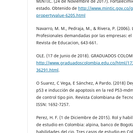
MINTIC. (24 de Noviembre de 2017). Fortalecimie
estado. Obtenido de
http://www.mintic.gov.co/g
propertyvalue-6205.html
Navarro, M. M., Pedraja, M., & Rivera, P. (2006)
Profesionales demandadas por las empresas: el 
Revista de Educacion, 643-661.
OLE. (17 de Junio de 2018). GRADUADOS COLOM
http://www.graduadoscolombia.edu.co/html/17
36291.html
.
O Suarez, C Vega, E Sánchez, A Pardo. (2018) D
p53 e inducción de apoptosis en la red P53-mdm
de control tipo pin. Revista Colombiana de Tecn
ISSN: 1692-7257.
Perez, H. F. (1 de Diciembre de 2015). Rol y habi
de estudio en Colombia: alpina, banco de Bogotá
habilidades del cio. Tres casos de estudio en Co