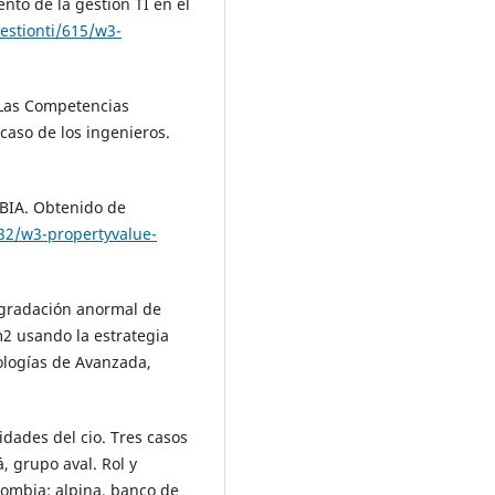
nto de la gestion TI en el
estionti/615/w3-
. Las Competencias
caso de los ingenieros.
BIA. Obtenido de
32/w3-propertyvalue-
egradación anormal de
2 usando la estrategia
ologías de Avanzada,
lidades del cio. Tres casos
, grupo aval. Rol y
lombia: alpina, banco de