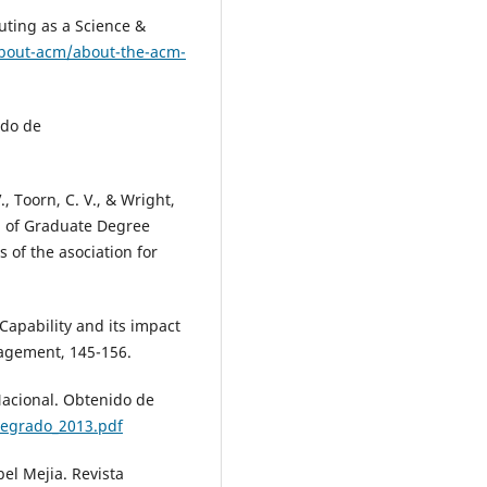
ting as a Science &
bout-acm/about-the-acm-
ido de
, Toorn, C. V., & Wright,
n of Graduate Degree
of the asociation for
Capability and its impact
agement, 145-156.
Nacional. Obtenido de
regrado_2013.pdf
bel Mejia. Revista