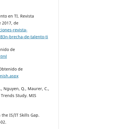
ento en TI. Revista
e 2017, de
iones-revista-
B3n-brecha-de-talento-ti
enido de
html
 Obtenido de
nish.aspx
., Nguyen, Q., Maurer, C.,
d Trends Study. MIS
 the IS/IT Skills Gap.
402.