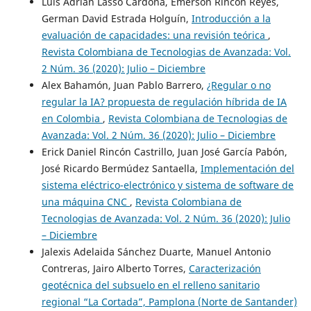
Luis Adrian Lasso Cardona, Emerson Rincón Reyes,
German David Estrada Holguín,
Introducción a la
evaluación de capacidades: una revisión teórica
,
Revista Colombiana de Tecnologias de Avanzada: Vol.
2 Núm. 36 (2020): Julio – Diciembre
Alex Bahamón, Juan Pablo Barrero,
¿Regular o no
regular la IA? propuesta de regulación híbrida de IA
en Colombia
,
Revista Colombiana de Tecnologias de
Avanzada: Vol. 2 Núm. 36 (2020): Julio – Diciembre
Erick Daniel Rincón Castrillo, Juan José García Pabón,
José Ricardo Bermúdez Santaella,
Implementación del
sistema eléctrico-electrónico y sistema de software de
una máquina CNC
,
Revista Colombiana de
Tecnologias de Avanzada: Vol. 2 Núm. 36 (2020): Julio
– Diciembre
Jalexis Adelaida Sánchez Duarte, Manuel Antonio
Contreras, Jairo Alberto Torres,
Caracterización
geotécnica del subsuelo en el relleno sanitario
regional “La Cortada”, Pamplona (Norte de Santander)