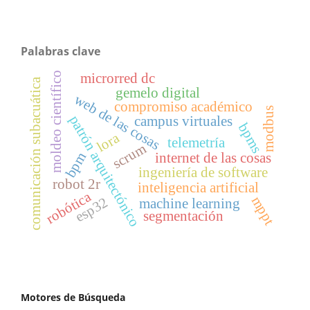
Palabras clave
moldeo científico
microrred dc
comunicación subacuática
gemelo digital
web de las cosas
compromiso académico
modbus
patrón arquitectónico
campus virtuales
bpms
lora
telemetría
scrum
bpm
internet de las cosas
ingeniería de software
robot 2r
inteligencia artificial
robótica
mppt
esp32
machine learning
segmentación
Motores de Búsqueda