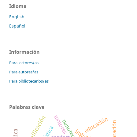
Idioma
English
Español
Información
Para lectores/as
Para autores/as
Para bibliotecarios/as
Palabras clave
motores
tecnificación
educación
elaboración
logística