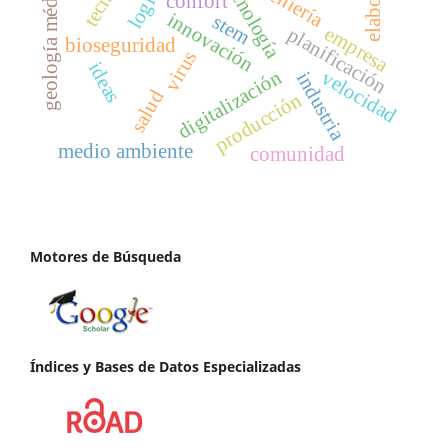
nanotecnología
ingeniería
geología médica
confort
innovación
stem
empresa
planificación
bioseguridad
virus
ideas
digitalización
velocidad
industria
salud
producción
medio ambiente
comunidad
Motores de Búsqueda
Índices y Bases de Datos Especializadas