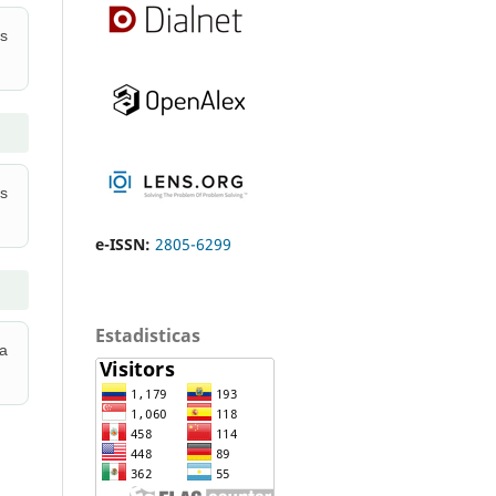
as
as
e-ISSN:
2805-6299
Estadisticas
la