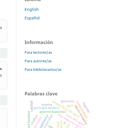
English
Español
us
Información
Para lectores/as
Para autores/as
s
Para bibliotecarios/as
 o
Palabras clave
procesos
controladores
desperdicio de agua
calidad
higiene
sonrisa
agro
aguas termales
geología médica
aprovechamiento
salud humana
alto impacto social
usos del agua
diagnóstico
velocidad
chatbot
aguas pluviales
precio
ia
ideas