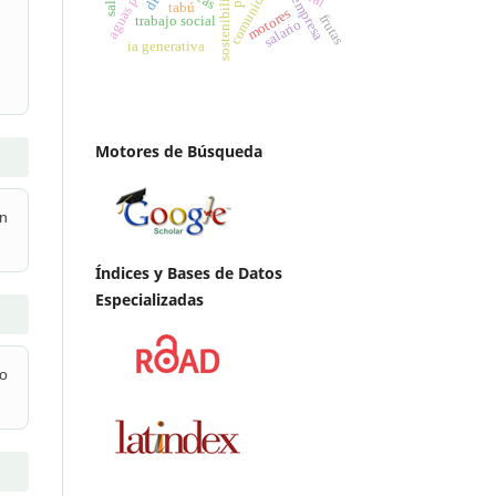
sostenibilidad
comunidad
empresa
tabú
motores
frutas
trabajo social
salario
ia generativa
Motores de Búsqueda
en
Índices y Bases de Datos
Especializadas
 o