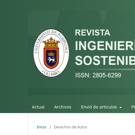
Actual
Archivos
Envió de articulos
P
Inicio
/
Derechos de Autor