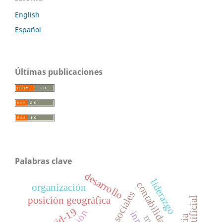
English
Español
Últimas publicaciones
Palabras clave
desarrollo
liderazgo
contabilidad nacional
organización
posición geográfica
covid-19