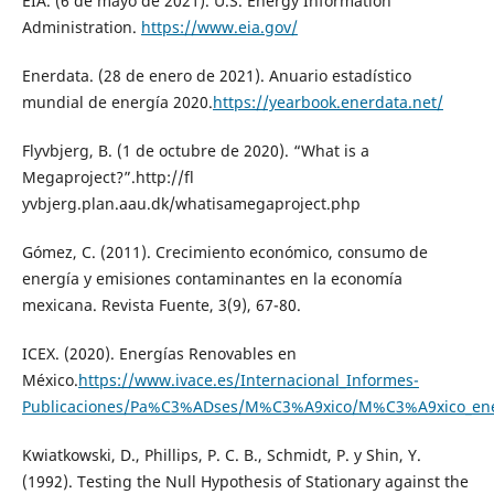
EIA. (6 de mayo de 2021). U.S. Energy Information
Administration.
https://www.eia.gov/
Enerdata. (28 de enero de 2021). Anuario estadístico
mundial de energía 2020.
https://yearbook.enerdata.net/
Flyvbjerg, B. (1 de octubre de 2020). “What is a
Megaproject?”.http://fl
yvbjerg.plan.aau.dk/whatisamegaproject.php
Gómez, C. (2011). Crecimiento económico, consumo de
energía y emisiones contaminantes en la economía
mexicana. Revista Fuente, 3(9), 67-80.
ICEX. (2020). Energías Renovables en
México.
https://www.ivace.es/Internacional_Informes-
Publicaciones/Pa%C3%ADses/M%C3%A9xico/M%C3%A9xico_ener
Kwiatkowski, D., Phillips, P. C. B., Schmidt, P. y Shin, Y.
(1992). Testing the Null Hypothesis of Stationary against the