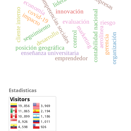
empresas
competencias sociales
economía
cliente interno
covid-19
innovación
contabilidad nacional
impacto
evaluación
riesgo
seguimiento
marketing
aerolínea
desarrollo
control
organización
gerencia
posición geográfica
enseñanza universitaria
emprendedor
Estadisticas