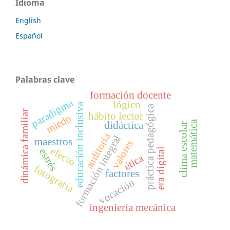
Idioma
English
Español
Palabras clave
formación docente
paradigma
lógico
educación inclusiva
práctica pedagógica
dinámica familiar
hábito lector
miedo
matemática
didáctica
clima escolar
auditoría
formación integral
maestros
valores
efecto
era digital
estrés
ética
fotografía
factores
vocación
ingeniería mecánica