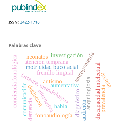
ISSN:
2422-1716
Palabras clave
antropometría
investigación
neonatos
conciencia fonológica
atención temprana
discapacidad intelectual
motricidad bucofacial
frenillo lingual
destete
lactante, metodologías
anquiloglosia
autismo
comunicación
aumentativa
deglución
prevalencia
alternativa
diagnóstico
demencia
audición
habla
fonoaudiología