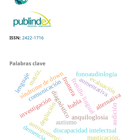
ISSN:
2422-1716
Palabras clave
matriz,
síndrome de down
fonoaudiología
lenguaje
evaluación
frontera
aumentativa
frenillo lingual
comunicación
diagnóstico
alternativa
investigación
habla
deglución
audición
anquiloglosia
autismo
antropometría
demencia
discapacidad intelectual
masticación,