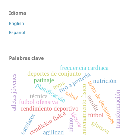
Idioma
English
Español
Palabras clave
frecuencia cardíaca
deportes de conjunto
tiro a portería
atletas jóvenes
patinaje
nutrición
tenis
toma de decisiones
planificación
entrenamiento físico
salud
transformación
técnica
eurofit
futbol ofensiva
rendimiento deportivo
condición física
táctica
fútbol
escolares
ritmo
glucosa
agilidad