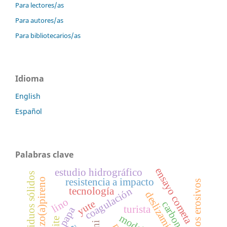
Para lectores/as
Para autores/as
Para bibliotecarios/as
Idioma
English
Español
Palabras clave
ensayo cometa
estudio hidrográfico
residuos sólidos
resistencia a impacto
benzo(a)pireno
procesos erosivos
coagulación
tecnología
lino
yute
carbon
turista
papa