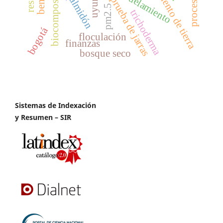
deslizamiento de tierra
modelamiento
biocomposite
uyuni
prueba de jarras
almidón
pm2.5
trichoderma
bogotá
floculación
finanzas
bosque seco
Sistemas de Indexación
y Resumen – SIR