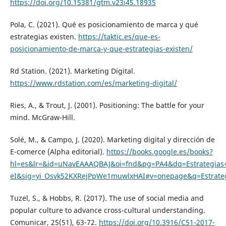
https://doi.org/10.15381/gtm.v23i45.18935
Pola, C. (2021). Qué es posicionamiento de marca y qué
estrategias existen.
https://taktic.es/que-es-
posicionamiento-de-marca-y-que-estrategias-existen/
Rd Station. (2021). Marketing Digital.
https://www.rdstation.com/es/marketing-digital/
Ries, A., & Trout, J. (2001). Positioning: The battle for your
mind. McGraw-Hill.
Solé, M., & Campo, J. (2020). Marketing digital y dirección de
E-comerce (Alpha editorial).
https://books.google.es/books?
hl=es&lr=&id=uNavEAAAQBAJ&oi=fnd&pg=PA4&dq=Estrategias+
eI&sig=yi_Osvk52KXRejPpWe1muwlxHAI#v=onepage&q=Estrategi
Tuzel, S., & Hobbs, R. (2017). The use of social media and
popular culture to advance cross-cultural understanding.
Comunicar, 25(51), 63-72.
https://doi.org/10.3916/C51-2017-