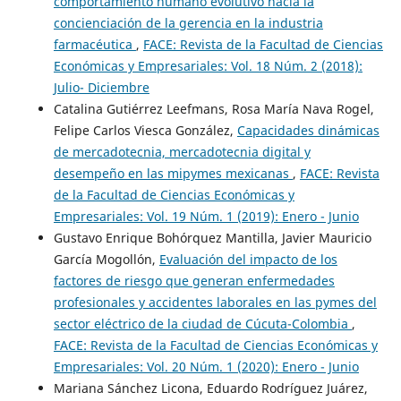
comportamiento humano evolutivo hacia la
concienciación de la gerencia en la industria
farmacéutica
,
FACE: Revista de la Facultad de Ciencias
Económicas y Empresariales: Vol. 18 Núm. 2 (2018):
Julio- Diciembre
Catalina Gutiérrez Leefmans, Rosa María Nava Rogel,
Felipe Carlos Viesca González,
Capacidades dinámicas
de mercadotecnia, mercadotecnia digital y
desempeño en las mipymes mexicanas
,
FACE: Revista
de la Facultad de Ciencias Económicas y
Empresariales: Vol. 19 Núm. 1 (2019): Enero - Junio
Gustavo Enrique Bohórquez Mantilla, Javier Mauricio
García Mogollón,
Evaluación del impacto de los
factores de riesgo que generan enfermedades
profesionales y accidentes laborales en las pymes del
sector eléctrico de la ciudad de Cúcuta-Colombia
,
FACE: Revista de la Facultad de Ciencias Económicas y
Empresariales: Vol. 20 Núm. 1 (2020): Enero - Junio
Mariana Sánchez Licona, Eduardo Rodríguez Juárez,