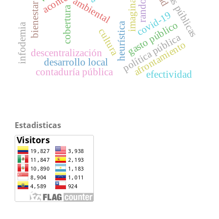
finanzas públicas
imaginario
ambiental
bienestar
cobertura
covid-19
gasto público
heurística
infodemia
cultura
política pública
afrontamiento
descentralización
desarrollo local
contaduría pública
efectividad
Estadisticas