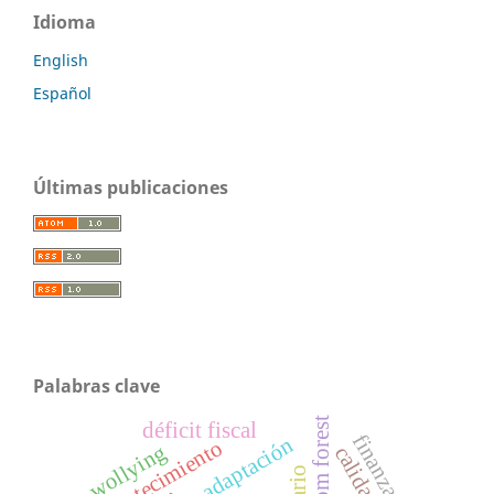
Idioma
English
Español
Últimas publicaciones
Palabras clave
random forest
déficit fiscal
adaptación
acontecimiento
wollying
calidad