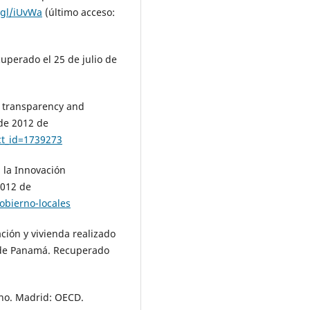
.gl/iUvWa
(último acceso:
cuperado el 25 de julio de
ty transparency and
 de 2012 de
ct_id=1739273
a la Innovación
2012 de
obierno-locales
ación y vivienda realizado
o de Panamá. Recuperado
rno. Madrid: OECD.