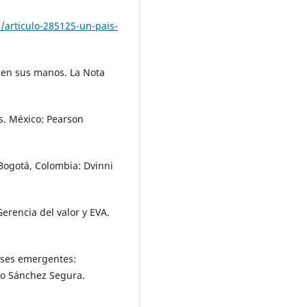
articulo-285125-un-pais-
á en sus manos. La Nota
zas. México: Pearson
. Bogotá, Colombia: Dvinni
Gerencia del valor y EVA.
aíses emergentes:
to Sánchez Segura.