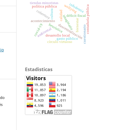
tiendas minoristas
infodemia
wollying
política pública
contaduría pública
cultura
cobertura
calidad
déficit fiscal
imaginario
bienestar
acontecimiento
heurística
covid-19
descentralización
cuestionario
ambiental
desarrollo local
gasto público
círculo virtuoso
io
Estadisticas
ndo
és