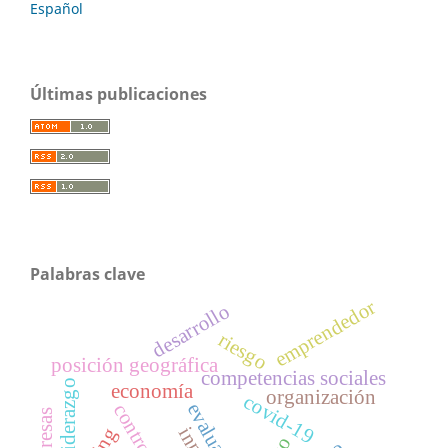
Español
Últimas publicaciones
Palabras clave
emprendedor
desarrollo
riesgo
posición geográfica
competencias sociales
liderazgo
economía
organización
covid-19
evaluación
control
empresas