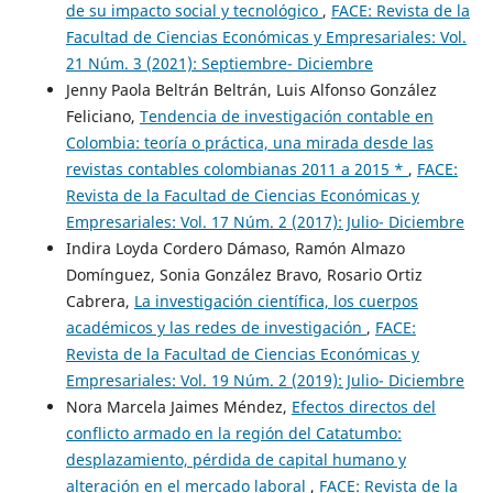
de su impacto social y tecnológico
,
FACE: Revista de la
Facultad de Ciencias Económicas y Empresariales: Vol.
21 Núm. 3 (2021): Septiembre- Diciembre
Jenny Paola Beltrán Beltrán, Luis Alfonso González
Feliciano,
Tendencia de investigación contable en
Colombia: teoría o práctica, una mirada desde las
revistas contables colombianas 2011 a 2015 *
,
FACE:
Revista de la Facultad de Ciencias Económicas y
Empresariales: Vol. 17 Núm. 2 (2017): Julio- Diciembre
Indira Loyda Cordero Dámaso, Ramón Almazo
Domínguez, Sonia González Bravo, Rosario Ortiz
Cabrera,
La investigación científica, los cuerpos
académicos y las redes de investigación
,
FACE:
Revista de la Facultad de Ciencias Económicas y
Empresariales: Vol. 19 Núm. 2 (2019): Julio- Diciembre
Nora Marcela Jaimes Méndez,
Efectos directos del
conflicto armado en la región del Catatumbo:
desplazamiento, pérdida de capital humano y
alteración en el mercado laboral
,
FACE: Revista de la