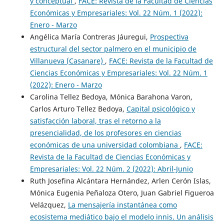
y conceptual
,
FACE: Revista de la Facultad de Ciencias
Económicas y Empresariales: Vol. 22 Núm. 1 (2022):
Enero - Marzo
Angélica María Contreras Jáuregui,
Prospectiva
estructural del sector palmero en el municipio de
Villanueva (Casanare)
,
FACE: Revista de la Facultad de
Ciencias Económicas y Empresariales: Vol. 22 Núm. 1
(2022): Enero - Marzo
Carolina Tellez Bedoya, Mónica Barahona Varon,
Carlos Arturo Tellez Bedoya,
Capital psicológico y
satisfacción laboral, tras el retorno a la
presencialidad, de los profesores en ciencias
económicas de una universidad colombiana
,
FACE:
Revista de la Facultad de Ciencias Económicas y
Empresariales: Vol. 22 Núm. 2 (2022): Abril-Junio
Ruth Josefina Alcántara Hernández, Arlen Cerón Islas,
Mónica Eugenia Peñaloza Otero, Juan Gabriel Figueroa
Velázquez,
La mensajería instantánea como
ecosistema mediático bajo el modelo innis. Un análisis