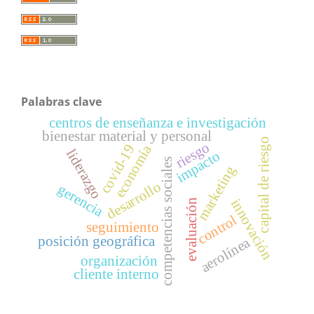
Palabras clave
centros de enseñanza e investigación
bienestar material y personal
capital de riesgo
riesgo
covid-19
economía
liderazgo
impacto
competencias sociales
marketing
desarrollo
gerencia
innovación
evaluación
control
seguimiento
posición geográfica
aerolínea
organización
cliente interno