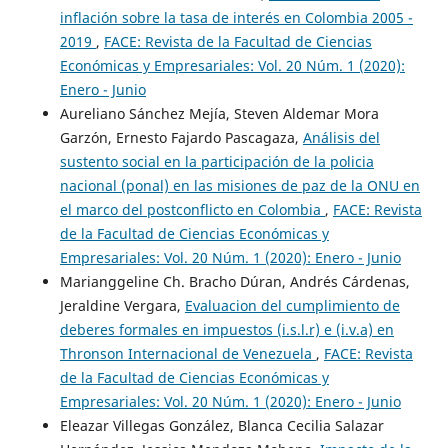
inflación sobre la tasa de interés en Colombia 2005 -
2019
,
FACE: Revista de la Facultad de Ciencias
Económicas y Empresariales: Vol. 20 Núm. 1 (2020):
Enero - Junio
Aureliano Sánchez Mejía, Steven Aldemar Mora
Garzón, Ernesto Fajardo Pascagaza,
Análisis del
sustento social en la participación de la policia
nacional (ponal) en las misiones de paz de la ONU en
el marco del postconflicto en Colombia
,
FACE: Revista
de la Facultad de Ciencias Económicas y
Empresariales: Vol. 20 Núm. 1 (2020): Enero - Junio
Marianggeline Ch. Bracho Dúran, Andrés Cárdenas,
Jeraldine Vergara,
Evaluacion del cumplimiento de
deberes formales en impuestos (i.s.l.r) e (i.v.a) en
Thronson Internacional de Venezuela
,
FACE: Revista
de la Facultad de Ciencias Económicas y
Empresariales: Vol. 20 Núm. 1 (2020): Enero - Junio
Eleazar Villegas González, Blanca Cecilia Salazar