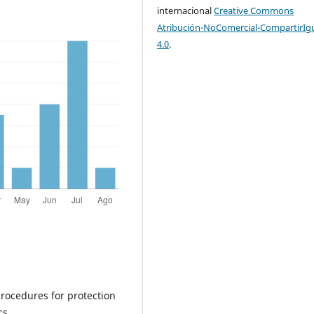
internacional
Creative Commons
Atribución-NoComercial-CompartirIg
4.0
.
procedures for protection
cs.