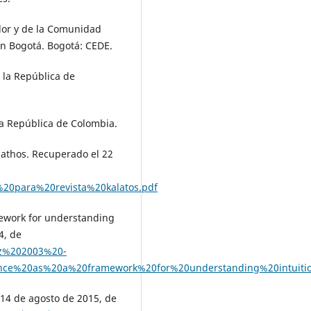
ador y de la Comunidad
n Bogotá. Bogotá: CEDE.
e la República de
 la República de Colombia.
alathos. Recuperado el 22
%20para%20revista%20kalatos.pdf
ramework for understanding
4, de
ntz%202003%20-
gence%20as%20a%20framework%20for%20understanding%20intuitio
 14 de agosto de 2015, de