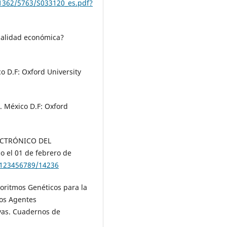
11362/5763/S033120_es.pdf?
onalidad económica?
o D.F: Oxford University
. México D.F: Oxford
LECTRÓNICO DEL
el 01 de febrero de
e/123456789/14236
oritmos Genéticos para la
los Agentes
vas. Cuadernos de