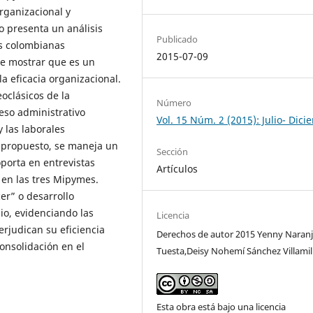
rganizacional y
o presenta un análisis
Publicado
as colombianas
2015-07-09
 de mostrar que es un
la eficacia organizacional.
oclásicos de la
Número
eso administrativo
Vol. 15 Núm. 2 (2015): Julio- Dic
 las laborales
o propuesto, se maneja un
Sección
oporta en entrevistas
Artículos
 en las tres Mipymes.
cer” o desarrollo
io, evidenciando las
Licencia
rjudican su eficiencia
Derechos de autor 2015 Yenny Naran
consolidación en el
Tuesta,Deisy Nohemí Sánchez Villamil
Esta obra está bajo una licencia