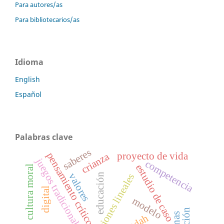
Para autores/as
Para bibliotecarios/as
Idioma
English
Español
Palabras clave
saberes
proyecto de vida
crianza
pensamiento crítico
juegos tradicionales
competencia
estudio de caso
cultura moral
valores
educación
ecuaciones lineales
digital
modelo
tdah